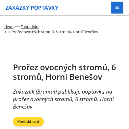
ZAKÁZKY
POPTÁVKY
Vyhledávat
Úvod
⟼
Zahradníci
⟼
Prořez ovocných stromů, 6 stromů, Horní Benešov
Všechny zakázky
Kategorie
Prořez ovocných stromů, 6
stromů, Horní Benešov
Zaregistrovat se
Zákazník (Bruntál) publikuje poptávku na
prořez ovocných stromů, 6 stromů, Horní
Benešov
Kontaktovat