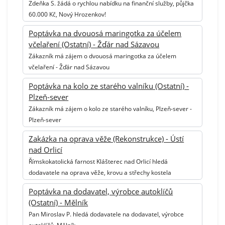
Zdeňka S. žádá o rychlou nabídku na finanční služby, půjčka
60.000 Kč, Nový Hrozenkov!
Poptávka na dvouosá maringotka za účelem
včelaření (Ostatní) - Žďár nad Sázavou
Zákazník má zájem o dvouosá maringotka za účelem
včelaření - Žďár nad Sázavou
Poptávka na kolo ze starého valníku (Ostatní) -
Plzeň-sever
Zákazník má zájem o kolo ze starého valníku, Plzeň-sever -
Plzeň-sever
Zakázka na oprava věže (Rekonstrukce) - Ústí
nad Orlicí
Římskokatolická farnost Klášterec nad Orlicí hledá
dodavatele na oprava věže, krovu a střechy kostela
Poptávka na dodavatel, výrobce autoklíčů
(Ostatní) - Mělník
Pan Miroslav P. hledá dodavatele na dodavatel, výrobce