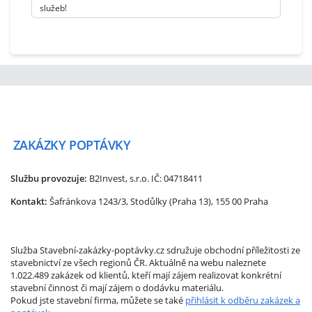
služeb!
ZAKÁZKY
POPTÁVKY
Službu provozuje:
B2Invest, s.r.o.
IČ: 04718411
Kontakt:
Šafránkova 1243/3, Stodůlky (Praha 13), 155 00 Praha
Služba Stavební-zakázky-poptávky.cz sdružuje obchodní příležitosti ze
stavebnictví ze všech regionů ČR. Aktuálně na webu naleznete
1.022.489 zakázek od klientů, kteří mají zájem realizovat konkrétní
stavební činnost či mají zájem o dodávku materiálu.
Pokud jste stavební firma, můžete se také
přihlásit k odběru zakázek a