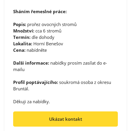
Sháním řemeslné práce:
Popis:
prořez ovocných stromů
Množství:
cca 6 stromů
Termín:
dle dohody
Lokalita:
Horní Benešov
Cena:
nabídněte
Další informace:
nabídky prosím zasílat do e-
mailu
Profil poptávajícího:
soukromá osoba z okresu
Bruntál.
Děkuji za nabídky.
Ukázat kontakt