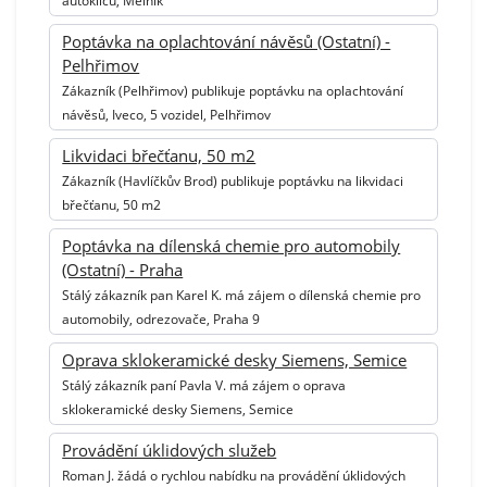
autoklíčů, Mělník
Poptávka na oplachtování návěsů (Ostatní) -
Pelhřimov
Zákazník (Pelhřimov) publikuje poptávku na oplachtování
návěsů, Iveco, 5 vozidel, Pelhřimov
Likvidaci břečťanu, 50 m2
Zákazník (Havlíčkův Brod) publikuje poptávku na likvidaci
břečťanu, 50 m2
Poptávka na dílenská chemie pro automobily
(Ostatní) - Praha
Stálý zákazník pan Karel K. má zájem o dílenská chemie pro
automobily, odrezovače, Praha 9
Oprava sklokeramické desky Siemens, Semice
Stálý zákazník paní Pavla V. má zájem o oprava
sklokeramické desky Siemens, Semice
Provádění úklidových služeb
Roman J. žádá o rychlou nabídku na provádění úklidových