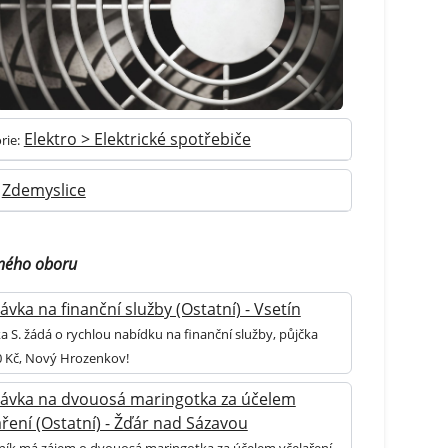
Elektro > Elektrické spotřebiče
rie:
Zdemyslice
jného oboru
ávka na finanční služby (Ostatní) - Vsetín
 S. žádá o rychlou nabídku na finanční služby, půjčka
0 Kč, Nový Hrozenkov!
ávka na dvouosá maringotka za účelem
aření (Ostatní) - Žďár nad Sázavou
ník má zájem o dvouosá maringotka za účelem včelaření -