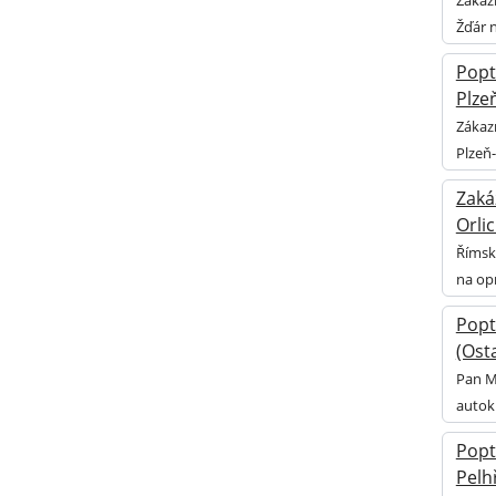
Žďár 
Popt
Plze
Zákazn
Plzeň
Zaká
Orlic
Římsko
na opr
Popt
(Osta
Pan M
autokl
Popt
Pelh