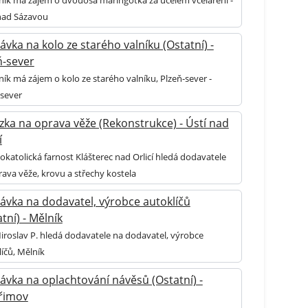
nad Sázavou
ávka na kolo ze starého valníku (Ostatní) -
ň-sever
ík má zájem o kolo ze starého valníku, Plzeň-sever -
-sever
zka na oprava věže (Rekonstrukce) - Ústí nad
í
katolická farnost Klášterec nad Orlicí hledá dodavatele
ava věže, krovu a střechy kostela
ávka na dodavatel, výrobce autoklíčů
tní) - Mělník
iroslav P. hledá dodavatele na dodavatel, výrobce
íčů, Mělník
ávka na oplachtování návěsů (Ostatní) -
řimov