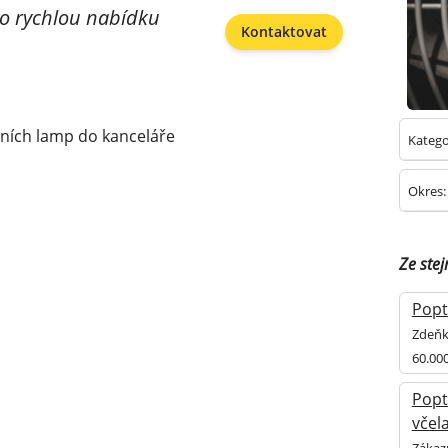
á o rychlou nabídku
Kontaktovat
lních lamp do kanceláře
Katego
Okres:
Ze ste
Popt
Zdeňka
60.00
Popt
včel
Zákaz