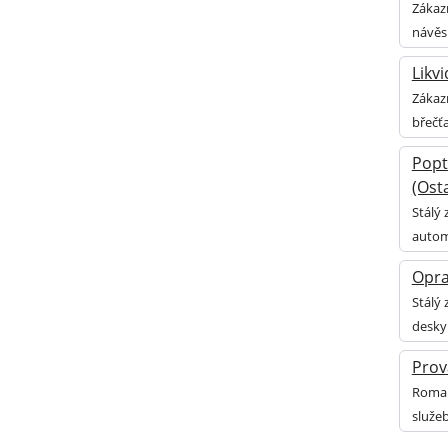
Zákaz
návěsů
Likv
Zákazn
břečť
Popt
(Osta
Stálý 
autom
Opra
Stálý
desky
Prov
Roman
služeb