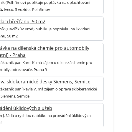
ník (Pelhřimov) publikuje poptávku na oplachtování
, Iveco, 5 vozidel, Pelhřimov
idaci břečťanu, 50 m2
ík (Havlíčkův Brod) publikuje poptávku na likvidaci
anu, 50 m2
ávka na dílenská chemie pro automobily
tní) - Praha
zákazník pan Karel K. má zájem o dílenská chemie pro
obily, odrezovače, Praha 9
va sklokeramické desky Siemens, Semice
 zákazník paní Pavla V. má zájem o oprava sklokeramické
 Siemens, Semice
ádění úklidových služeb
 J. žádá o rychlou nabídku na provádění úklidových
!