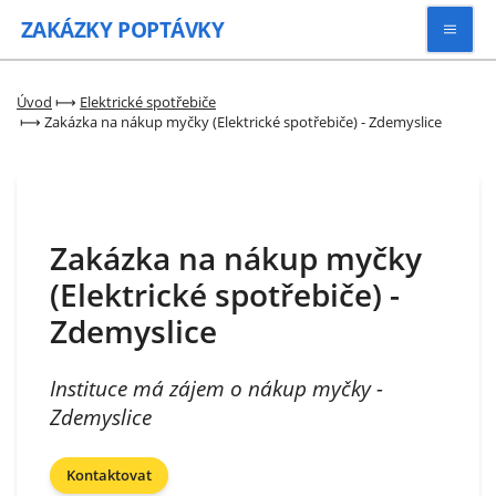
ZAKÁZKY
POPTÁVKY
Vyhledávat
Úvod
⟼
Elektrické spotřebiče
⟼
Zakázka na nákup myčky (Elektrické spotřebiče) - Zdemyslice
Všechny zakázky
Kategorie
Zakázka na nákup myčky
(Elektrické spotřebiče) -
Zaregistrovat se
Zdemyslice
Instituce má zájem o nákup myčky -
Zdemyslice
Kontaktovat