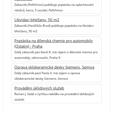
Zákazník (Pelhřimov) publikuje poptávku na oplachtování
návěsů, Iveco, 5 vozidel, Pelhřimov
Likvidaci břečťanu, 50 m2
Zákazník (Havlíčkův Brod) publikuje poptávku na likvidaci
břečťanu, 50 m2
Poptávka na dílenská chemie pro automobily
(Ostatní) - Praha
Stálý zákazník pan Karel K. má zájem o dílenská chemie pro
automobily, odrezovače, Praha 9
Oprava sklokeramické desky Siemens, Semice
Stálý zákazník paní Pavla V. má zájem o oprava
sklokeramické desky Siemens, Semice
Provádění úklidových služeb
Roman J. žádá o rychlou nabídku na provádění úklidových
služeb!