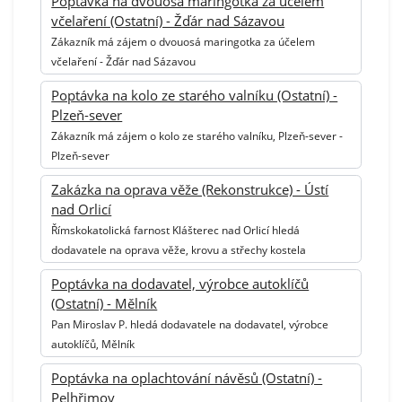
Poptávka na dvouosá maringotka za účelem
včelaření (Ostatní) - Žďár nad Sázavou
Zákazník má zájem o dvouosá maringotka za účelem
včelaření - Žďár nad Sázavou
Poptávka na kolo ze starého valníku (Ostatní) -
Plzeň-sever
Zákazník má zájem o kolo ze starého valníku, Plzeň-sever -
Plzeň-sever
Zakázka na oprava věže (Rekonstrukce) - Ústí
nad Orlicí
Římskokatolická farnost Klášterec nad Orlicí hledá
dodavatele na oprava věže, krovu a střechy kostela
Poptávka na dodavatel, výrobce autoklíčů
(Ostatní) - Mělník
Pan Miroslav P. hledá dodavatele na dodavatel, výrobce
autoklíčů, Mělník
Poptávka na oplachtování návěsů (Ostatní) -
Pelhřimov