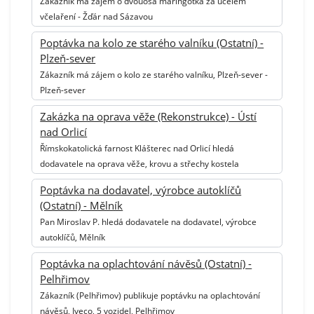
Zákazník má zájem o dvouosá maringotka za účelem
včelaření - Žďár nad Sázavou
Poptávka na kolo ze starého valníku (Ostatní) -
Plzeň-sever
Zákazník má zájem o kolo ze starého valníku, Plzeň-sever -
Plzeň-sever
Zakázka na oprava věže (Rekonstrukce) - Ústí
nad Orlicí
Římskokatolická farnost Klášterec nad Orlicí hledá
dodavatele na oprava věže, krovu a střechy kostela
Poptávka na dodavatel, výrobce autoklíčů
(Ostatní) - Mělník
Pan Miroslav P. hledá dodavatele na dodavatel, výrobce
autoklíčů, Mělník
Poptávka na oplachtování návěsů (Ostatní) -
Pelhřimov
Zákazník (Pelhřimov) publikuje poptávku na oplachtování
návěsů, Iveco, 5 vozidel, Pelhřimov