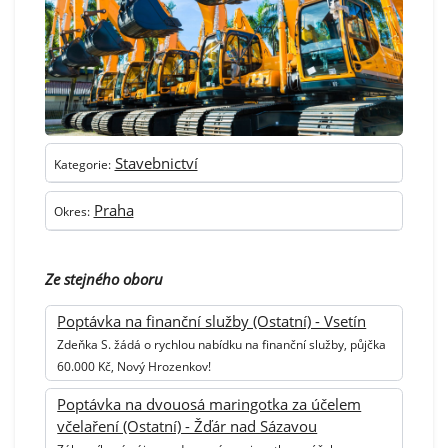
Stavebnictví
Kategorie:
Praha
Okres:
Ze stejného oboru
Poptávka na finanční služby (Ostatní) - Vsetín
Zdeňka S. žádá o rychlou nabídku na finanční služby, půjčka
60.000 Kč, Nový Hrozenkov!
Poptávka na dvouosá maringotka za účelem
včelaření (Ostatní) - Žďár nad Sázavou