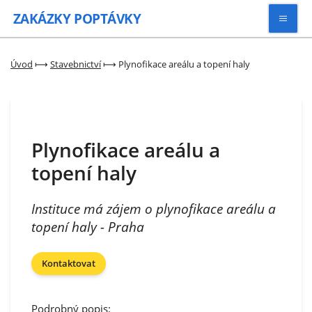
ZAKÁZKY
POPTÁVKY
Vyhledávat
Úvod
⟼
Stavebnictví
⟼
Plynofikace areálu a topení haly
Všechny zakázky
Plynofikace areálu a
Kategorie
topení haly
Zaregistrovat se
Instituce má zájem o plynofikace areálu a
topení haly - Praha
Kontaktovat
Podrobný popis: