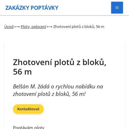
ZAKÁZKY
POPTÁVKY
Vyhledávat
Úvod
⟼
Ploty, oplocení
⟼
Zhotovení plotů z bloků, 56 m
Všechny zakázky
Zhotovení plotů z bloků,
Kategorie
56 m
Zaregistrovat se
Belšán M. žádá o rychlou nabídku na
zhotovení plotů z bloků, 56 m!
Kontaktovat
Poptávám ploty