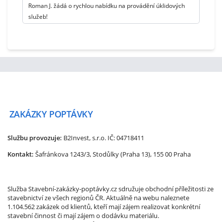
Roman J. žádá o rychlou nabídku na provádění úklidových
služeb!
ZAKÁZKY
POPTÁVKY
Službu provozuje:
B2Invest, s.r.o.
IČ: 04718411
Kontakt:
Šafránkova 1243/3, Stodůlky (Praha 13), 155 00 Praha
Služba Stavební-zakázky-poptávky.cz sdružuje obchodní příležitosti ze
stavebnictví ze všech regionů ČR. Aktuálně na webu naleznete
1.104.562 zakázek od klientů, kteří mají zájem realizovat konkrétní
stavební činnost či mají zájem o dodávku materiálu.