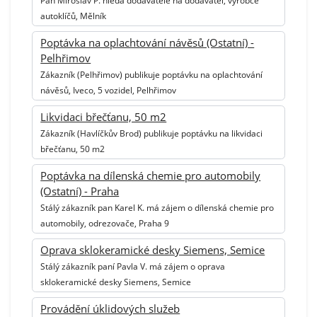
Pan Miroslav P. hledá dodavatele na dodavatel, výrobce
autoklíčů, Mělník
Poptávka na oplachtování návěsů (Ostatní) -
Pelhřimov
Zákazník (Pelhřimov) publikuje poptávku na oplachtování
návěsů, Iveco, 5 vozidel, Pelhřimov
Likvidaci břečťanu, 50 m2
Zákazník (Havlíčkův Brod) publikuje poptávku na likvidaci
břečťanu, 50 m2
Poptávka na dílenská chemie pro automobily
(Ostatní) - Praha
Stálý zákazník pan Karel K. má zájem o dílenská chemie pro
automobily, odrezovače, Praha 9
Oprava sklokeramické desky Siemens, Semice
Stálý zákazník paní Pavla V. má zájem o oprava
sklokeramické desky Siemens, Semice
Provádění úklidových služeb