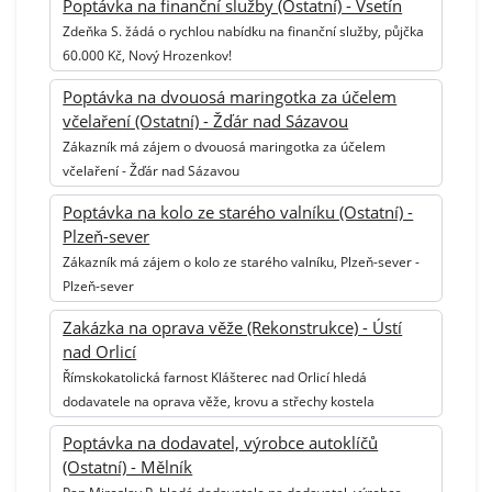
Poptávka na finanční služby (Ostatní) - Vsetín
Zdeňka S. žádá o rychlou nabídku na finanční služby, půjčka
60.000 Kč, Nový Hrozenkov!
Poptávka na dvouosá maringotka za účelem
včelaření (Ostatní) - Žďár nad Sázavou
Zákazník má zájem o dvouosá maringotka za účelem
včelaření - Žďár nad Sázavou
Poptávka na kolo ze starého valníku (Ostatní) -
Plzeň-sever
Zákazník má zájem o kolo ze starého valníku, Plzeň-sever -
Plzeň-sever
Zakázka na oprava věže (Rekonstrukce) - Ústí
nad Orlicí
Římskokatolická farnost Klášterec nad Orlicí hledá
dodavatele na oprava věže, krovu a střechy kostela
Poptávka na dodavatel, výrobce autoklíčů
(Ostatní) - Mělník