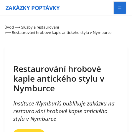
ZAKÁZKY
POPTÁVKY
Vyhledávat
Úvod
⟼
Služby a restaurování
⟼
Restaurování hrobové kaple antického stylu v Nymburce
Všechny zakázky
Kategorie
Restaurování hrobové
kaple antického stylu v
Zaregistrovat se
Nymburce
Instituce (Nymburk) publikuje zakázku na
restaurování hrobové kaple antického
stylu v Nymburce