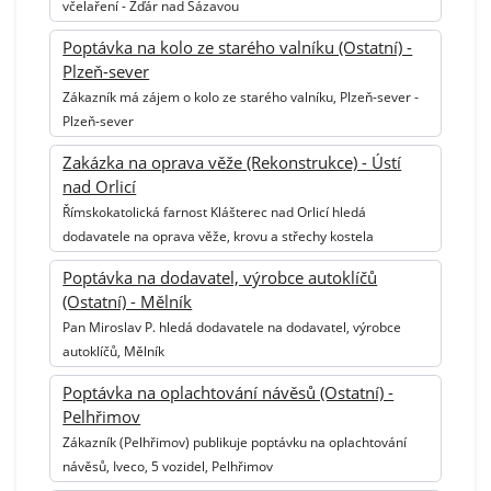
včelaření - Žďár nad Sázavou
Poptávka na kolo ze starého valníku (Ostatní) -
Plzeň-sever
Zákazník má zájem o kolo ze starého valníku, Plzeň-sever -
Plzeň-sever
Zakázka na oprava věže (Rekonstrukce) - Ústí
nad Orlicí
Římskokatolická farnost Klášterec nad Orlicí hledá
dodavatele na oprava věže, krovu a střechy kostela
Poptávka na dodavatel, výrobce autoklíčů
(Ostatní) - Mělník
Pan Miroslav P. hledá dodavatele na dodavatel, výrobce
autoklíčů, Mělník
Poptávka na oplachtování návěsů (Ostatní) -
Pelhřimov
Zákazník (Pelhřimov) publikuje poptávku na oplachtování
návěsů, Iveco, 5 vozidel, Pelhřimov