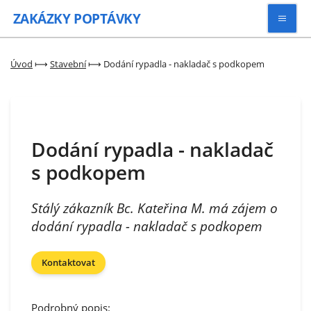
ZAKÁZKY
POPTÁVKY
Vyhledávat
Úvod
⟼
Stavební
⟼
Dodání rypadla - nakladač s podkopem
Všechny zakázky
Dodání rypadla - nakladač
Kategorie
s podkopem
Zaregistrovat se
Stálý zákazník Bc. Kateřina M. má zájem o
dodání rypadla - nakladač s podkopem
Kontaktovat
Podrobný popis: