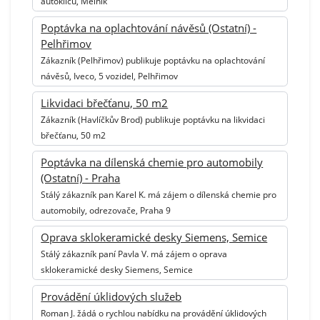
autoklíčů, Mělník
Poptávka na oplachtování návěsů (Ostatní) -
Pelhřimov
Zákazník (Pelhřimov) publikuje poptávku na oplachtování
návěsů, Iveco, 5 vozidel, Pelhřimov
Likvidaci břečťanu, 50 m2
Zákazník (Havlíčkův Brod) publikuje poptávku na likvidaci
břečťanu, 50 m2
Poptávka na dílenská chemie pro automobily
(Ostatní) - Praha
Stálý zákazník pan Karel K. má zájem o dílenská chemie pro
automobily, odrezovače, Praha 9
Oprava sklokeramické desky Siemens, Semice
Stálý zákazník paní Pavla V. má zájem o oprava
sklokeramické desky Siemens, Semice
Provádění úklidových služeb
Roman J. žádá o rychlou nabídku na provádění úklidových