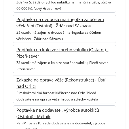
Zdeňka S. žádá o rychlou nabídku na finanční služby, půjčka
60.000 Kč, Nový Hrozenkov!
Poptávka na dvouosá maringotka za účelem
včelaření (Ostatní) - Žďár nad Sázavou
Zákazník má zájem o dvouosá maringotka za účelem
včelaření - Žďár nad Sázavou
Poptávka na kolo ze starého valníku (Ostatní) -
Plzeň-sever
Zákazník má zájem o kolo ze starého valníku, Plzeň-sever -
Plzeň-sever
Zakázka na oprava věže (Rekonstrukce) - Ústí
nad Orlicí
Římskokatolická farnost Klášterec nad Orlicí hledá
dodavatele na oprava věže, krovu a střechy kostela
Poptávka na dodavatel, výrobce autoklíčů
(Ostatní) - Mělník
Pan Miroslav P. hledá dodavatele na dodavatel, výrobce