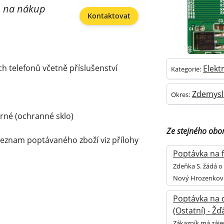
ku na nákup
Kontaktovat
h telefonů včetně příslušenství
Elekt
Kategorie:
Zdemysl
Okres:
erné (ochranné sklo)
Ze stejného obo
seznam poptávaného zboží viz přílohy
Poptávka na f
Zdeňka S. žádá o 
Nový Hrozenkov
Poptávka na 
(Ostatní) - Ž
Zákazník má záje