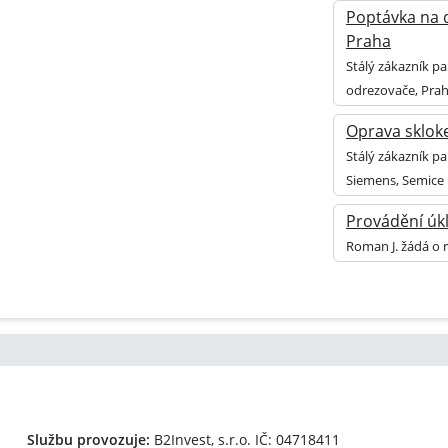
Poptávka na d
Praha
Stálý zákazník p
odrezovače, Prah
Oprava sklok
Stálý zákazník p
Siemens, Semice
Provádění úk
Roman J. žádá o 
Službu provozuje:
B2Invest, s.r.o.
IČ: 04718411