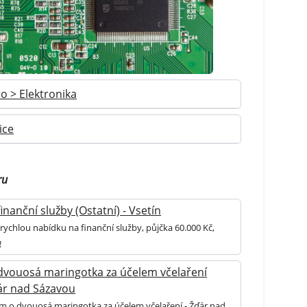
ro > Elektronika
ice
ru
inanční služby (Ostatní) - Vsetín
rychlou nabídku na finanční služby, půjčka 60.000 Kč,
!
dvouosá maringotka za účelem včelaření
ďár nad Sázavou
m o dvouosá maringotka za účelem včelaření - Žďár nad