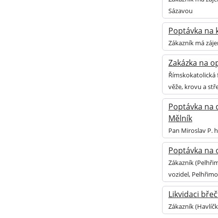
Sázavou
Poptávka na k
Zákazník má zájem
Zakázka na op
Římskokatolická 
věže, krovu a stř
Poptávka na d
Mělník
Pan Miroslav P. 
Poptávka na o
Zákazník (Pelhři
vozidel, Pelhřim
Likvidaci bře
Zákazník (Havlíč