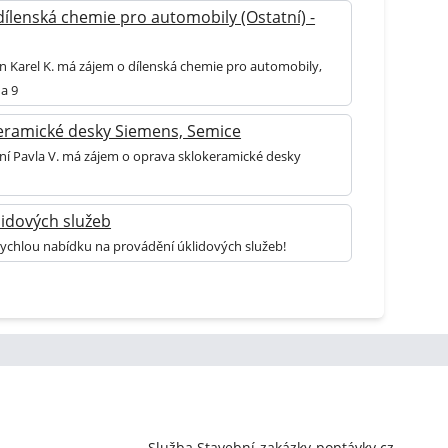
ílenská chemie pro automobily (Ostatní) -
an Karel K. má zájem o dílenská chemie pro automobily,
a 9
eramické desky Siemens, Semice
aní Pavla V. má zájem o oprava sklokeramické desky
lidových služeb
rychlou nabídku na provádění úklidových služeb!
Služba Stavební-zakázky-poptávky.cz