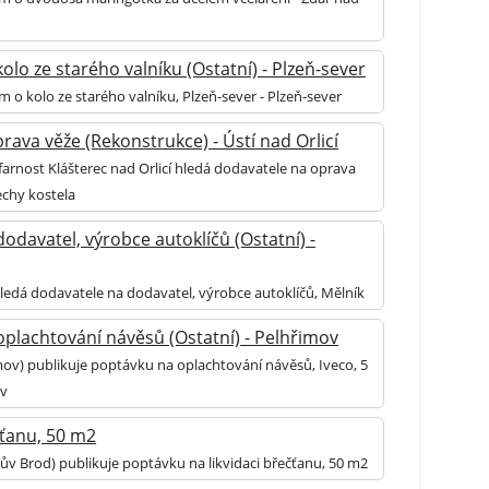
olo ze starého valníku (Ostatní) - Plzeň-sever
 o kolo ze starého valníku, Plzeň-sever - Plzeň-sever
rava věže (Rekonstrukce) - Ústí nad Orlicí
farnost Klášterec nad Orlicí hledá dodavatele na oprava
echy kostela
odavatel, výrobce autoklíčů (Ostatní) -
hledá dodavatele na dodavatel, výrobce autoklíčů, Mělník
plachtování návěsů (Ostatní) - Pelhřimov
mov) publikuje poptávku na oplachtování návěsů, Iveco, 5
ov
čťanu, 50 m2
kův Brod) publikuje poptávku na likvidaci břečťanu, 50 m2