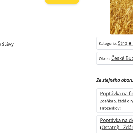
Stroje
é šťávy
Kategorie:
České Bud
Okres:
Ze stejného obor
Poptávka na fin
Zdeňka S. žádá o r
Hrozenkov!
Poptávka na d
(Ostatní) - Žď