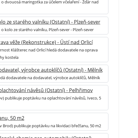
 o dvouosá maringotka za účelem včelaření - Žďár nad
o ze starého valníku (Ostatní) - Plzeň-sever
o kolo ze starého valníku, Plzeň-sever - Plzeň-sever
ava věže (Rekonstrukce) - Ústí nad Orlicí
rnost Klášterec nad Orlicí hledá dodavatele na oprava
chy kostela
davatel, výrobce autoklíčů (Ostatní) - Mělník
edá dodavatele na dodavatel, výrobce autoklíčů, Mělník
lachtování návěsů (Ostatní) - Pelhřimov
v) publikuje poptávku na oplachtování návěsů, Iveco, 5
ťanu, 50 m2
v Brod) publikuje poptávku na likvidaci břečťanu, 50 m2