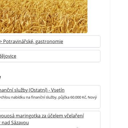
 > Potravinářské, gastronomie
ějovice
u
anční služby (Ostatní) - Vsetín
ychlou nabídku na finanční služby, půjčka 60.000 Kč, Nový
vouosá maringotka za účelem včelaření
ár nad Sázavou