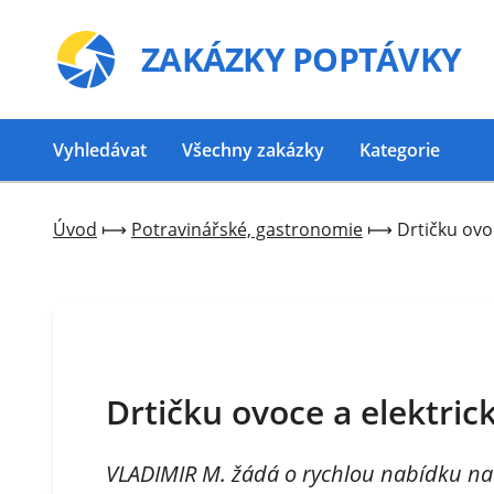
ZAKÁZKY
POPTÁVKY
Vyhledávat
Všechny zakázky
Kategorie
Úvod
⟼
Potravinářské, gastronomie
⟼
Drtičku ovoc
Drtičku ovoce a elektrick
VLADIMIR M. žádá o rychlou nabídku na