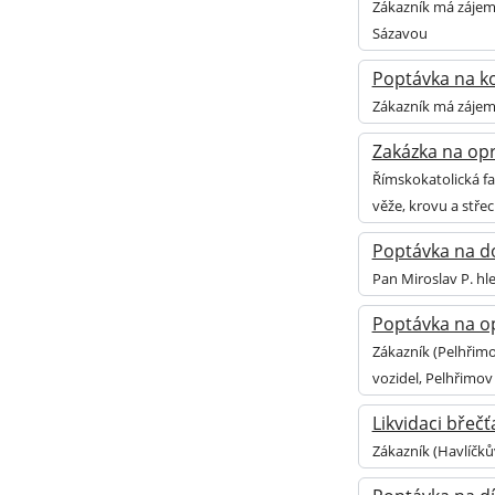
Zákazník má zájem
Sázavou
Poptávka na kol
Zákazník má zájem 
Zakázka na opr
Římskokatolická fa
věže, krovu a stře
Poptávka na do
Pan Miroslav P. hl
Poptávka na op
Zákazník (Pelhřimo
vozidel, Pelhřimov
Likvidaci břeč
Zákazník (Havlíčků