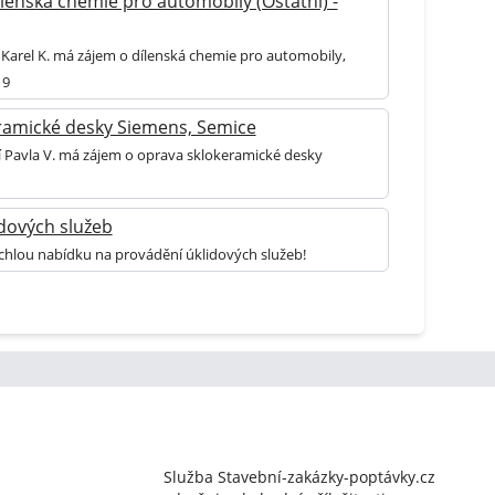
lenská chemie pro automobily (Ostatní) -
 Karel K. má zájem o dílenská chemie pro automobily,
 9
ramické desky Siemens, Semice
í Pavla V. má zájem o oprava sklokeramické desky
dových služeb
chlou nabídku na provádění úklidových služeb!
Služba Stavební-zakázky-poptávky.cz