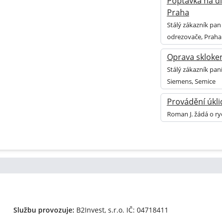
Poptávka na dí
Praha
Stálý zákazník pan
odrezovače, Praha
Oprava skloke
Stálý zákazník pan
Siemens, Semice
Provádění úkli
Roman J. žádá o ry
Službu provozuje:
B2Invest, s.r.o.
IČ: 04718411