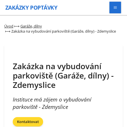
ZAKÁZKY
POPTÁVKY
Vyhledávat
Úvod
⟼
Garáže, dílny
⟼
Zakázka na vybudování parkoviště (Garáže, dílny) - Zdemyslice
Všechny zakázky
Kategorie
Zakázka na vybudování
parkoviště (Garáže, dílny) -
Zaregistrovat se
Zdemyslice
Instituce má zájem o vybudování
parkoviště - Zdemyslice
Kontaktovat