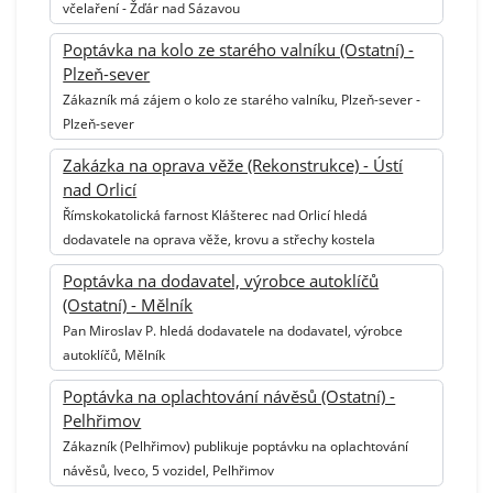
včelaření - Žďár nad Sázavou
Poptávka na kolo ze starého valníku (Ostatní) -
Plzeň-sever
Zákazník má zájem o kolo ze starého valníku, Plzeň-sever -
Plzeň-sever
Zakázka na oprava věže (Rekonstrukce) - Ústí
nad Orlicí
Římskokatolická farnost Klášterec nad Orlicí hledá
dodavatele na oprava věže, krovu a střechy kostela
Poptávka na dodavatel, výrobce autoklíčů
(Ostatní) - Mělník
Pan Miroslav P. hledá dodavatele na dodavatel, výrobce
autoklíčů, Mělník
Poptávka na oplachtování návěsů (Ostatní) -
Pelhřimov
Zákazník (Pelhřimov) publikuje poptávku na oplachtování
návěsů, Iveco, 5 vozidel, Pelhřimov