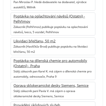
Pan Miroslav P. hledá dodavatele na dodavatel, výrobce
autoklíčů, Mělník
Poptávka na oplachtování návěsů (Ostatní) -
Pelhřimov
Zákazník (Pelhřimov) publikuje poptávku na oplachtování
návěsů, Iveco, 5 vozidel, Pelhřimov
Likvidaci břečťanu, 50 m2
Zákazník (Havlíčkův Brod) publikuje poptávku na likvidaci
břečťanu, 50 m2
Poptávka na dílenská chemie pro automobily
(Ostatní) - Praha
Stálý zákazník pan Karel K. má zájem o dílenská chemie pro
automobily, odrezovače, Praha 9
Oprava sklokeramické desky Siemens, Semice
Stálý zákazník paní Pavla V. má zájem o oprava
sklokeramické desky Siemens, Semice
Provádění úklidových služeb