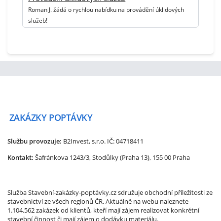
Roman J. žádá o rychlou nabídku na provádění úklidových
služeb!
ZAKÁZKY
POPTÁVKY
Službu provozuje:
B2Invest, s.r.o.
IČ: 04718411
Kontakt:
Šafránkova 1243/3, Stodůlky (Praha 13), 155 00 Praha
Služba Stavební-zakázky-poptávky.cz sdružuje obchodní příležitosti ze
stavebnictví ze všech regionů ČR. Aktuálně na webu naleznete
1.104.562 zakázek od klientů, kteří mají zájem realizovat konkrétní
stavební činnost či mají zájem o dodávku materiálu.