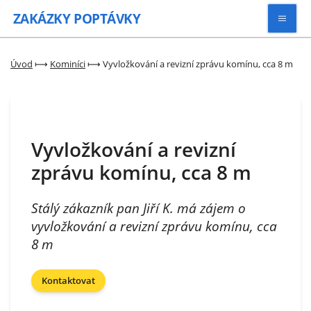
ZAKÁZKY
POPTÁVKY
Vyhledávat
Úvod
⟼
Kominíci
⟼
Vyvložkování a revizní zprávu komínu, cca 8 m
Všechny zakázky
Vyvložkování a revizní
Kategorie
zprávu komínu, cca 8 m
Zaregistrovat se
Stálý zákazník pan Jiří K. má zájem o
vyvložkování a revizní zprávu komínu, cca
8 m
Kontaktovat