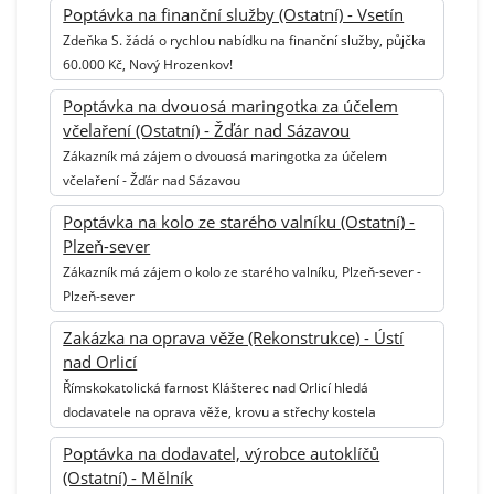
Poptávka na finanční služby (Ostatní) - Vsetín
Zdeňka S. žádá o rychlou nabídku na finanční služby, půjčka
60.000 Kč, Nový Hrozenkov!
Poptávka na dvouosá maringotka za účelem
včelaření (Ostatní) - Žďár nad Sázavou
Zákazník má zájem o dvouosá maringotka za účelem
včelaření - Žďár nad Sázavou
Poptávka na kolo ze starého valníku (Ostatní) -
Plzeň-sever
Zákazník má zájem o kolo ze starého valníku, Plzeň-sever -
Plzeň-sever
Zakázka na oprava věže (Rekonstrukce) - Ústí
nad Orlicí
Římskokatolická farnost Klášterec nad Orlicí hledá
dodavatele na oprava věže, krovu a střechy kostela
Poptávka na dodavatel, výrobce autoklíčů
(Ostatní) - Mělník