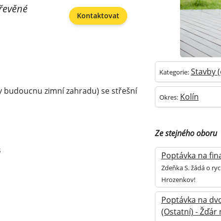
řevěné
Kontaktovat
Stavby (
Kategorie:
v budoucnu zimní zahradu) se střešní
Kolín
Okres:
Ze stejného oboru
s
Poptávka na fina
Zdeňka S. žádá o ryc
Hrozenkov!
Poptávka na dvo
(Ostatní) - Žďár