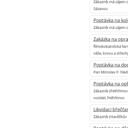
Zákazník má zájem o
Sázavou
Poptávka na kolo
Zákazník má zájem o 
Zakázka na oprav
Římskokatolická farn
věže, krovu a střech
Poptávka na doda
Pan Miroslav P. hled
Poptávka na opl
Zákazník (Pelhřimov
vozidel, Pelhřimov
Likvidaci břečť
Zákazník (Havlíčkův 