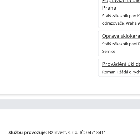
Poptávka na díl
Praha
Stálý zákazník pan K
odrezovače, Praha 9
Oprava skloker
Stálý zákazník paní
Semice
Provádění úklid
Roman J. žádá o ryc
Službu provozuje:
B2Invest, s.r.o.
IČ: 04718411