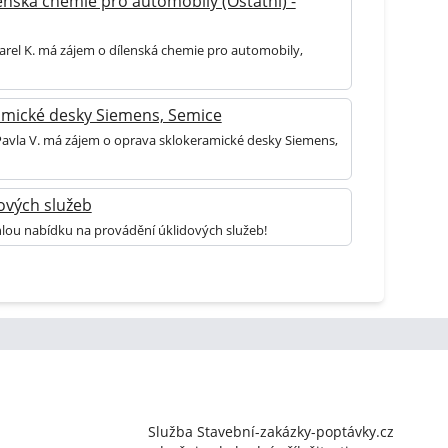
enská chemie pro automobily (Ostatní) -
arel K. má zájem o dílenská chemie pro automobily,
amické desky Siemens, Semice
 Pavla V. má zájem o oprava sklokeramické desky Siemens,
ových služeb
hlou nabídku na provádění úklidových služeb!
Služba Stavební-zakázky-poptávky.cz