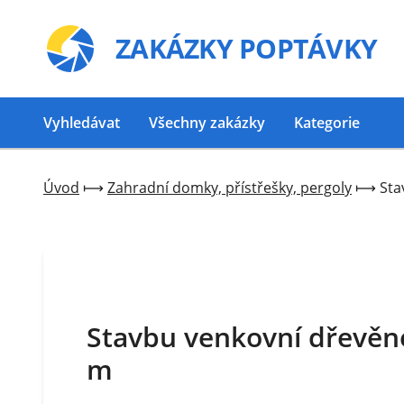
ZAKÁZKY
POPTÁVKY
Vyhledávat
Všechny zakázky
Kategorie
Úvod
⟼
Zahradní domky, přístřešky, pergoly
⟼
Sta
Stavbu venkovní dřevěné
m