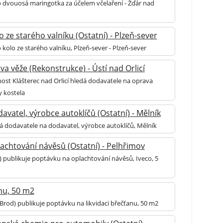
 dvouosá maringotka za účelem včelaření - Žďár nad
 ze starého valníku (Ostatní) - Plzeň-sever
kolo ze starého valníku, Plzeň-sever - Plzeň-sever
a věže (Rekonstrukce) - Ústí nad Orlicí
ost Klášterec nad Orlicí hledá dodavatele na oprava
y kostela
vatel, výrobce autoklíčů (Ostatní) - Mělník
á dodavatele na dodavatel, výrobce autoklíčů, Mělník
achtování návěsů (Ostatní) - Pelhřimov
) publikuje poptávku na oplachtování návěsů, Iveco, 5
anu, 50 m2
Brod) publikuje poptávku na likvidaci břečťanu, 50 m2