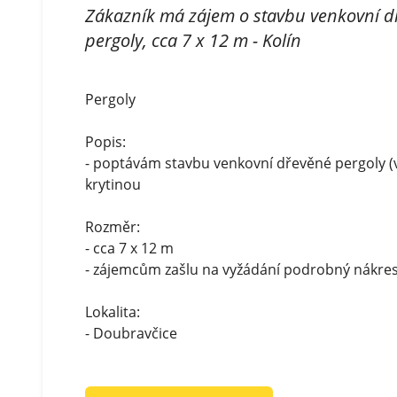
Zákazník má zájem o stavbu venkovní d
pergoly, cca 7 x 12 m - Kolín
Pergoly
Popis:
- poptávám stavbu venkovní dřevěné pergoly (
krytinou
Rozměr:
- cca 7 x 12 m
- zájemcům zašlu na vyžádání podrobný nákre
Lokalita:
- Doubravčice