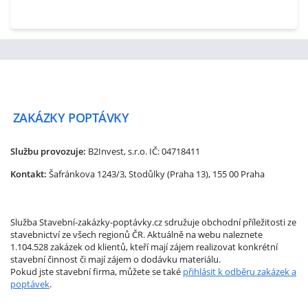
ZAKÁZKY
POPTÁVKY
Službu provozuje:
B2Invest, s.r.o.
IČ: 04718411
Kontakt:
Šafránkova 1243/3, Stodůlky (Praha 13), 155 00 Praha
Služba Stavební-zakázky-poptávky.cz sdružuje obchodní příležitosti ze
stavebnictví ze všech regionů ČR. Aktuálně na webu naleznete
1.104.528 zakázek od klientů, kteří mají zájem realizovat konkrétní
stavební činnost či mají zájem o dodávku materiálu.
Pokud jste stavební firma, můžete se také
přihlásit k odběru zakázek a
poptávek
.