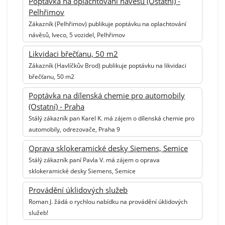
Poptávka na oplachtování návěsů (Ostatní) -
Pelhřimov
Zákazník (Pelhřimov) publikuje poptávku na oplachtování
návěsů, Iveco, 5 vozidel, Pelhřimov
Likvidaci břečťanu, 50 m2
Zákazník (Havlíčkův Brod) publikuje poptávku na likvidaci
břečťanu, 50 m2
Poptávka na dílenská chemie pro automobily
(Ostatní) - Praha
Stálý zákazník pan Karel K. má zájem o dílenská chemie pro
automobily, odrezovače, Praha 9
Oprava sklokeramické desky Siemens, Semice
Stálý zákazník paní Pavla V. má zájem o oprava
sklokeramické desky Siemens, Semice
Provádění úklidových služeb
Roman J. žádá o rychlou nabídku na provádění úklidových
služeb!