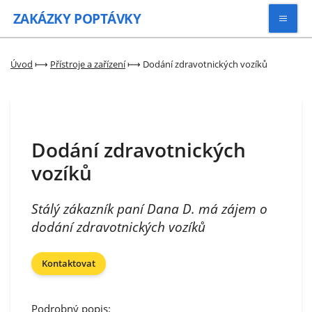
ZAKÁZKY
POPTÁVKY
Vyhledávat
Úvod
⟼
Přístroje a zařízení
⟼
Dodání zdravotnických vozíků
Všechny zakázky
Dodání zdravotnických
Kategorie
vozíků
Zaregistrovat se
Stálý zákazník paní Dana D. má zájem o
dodání zdravotnických vozíků
Kontaktovat
Podrobný popis: