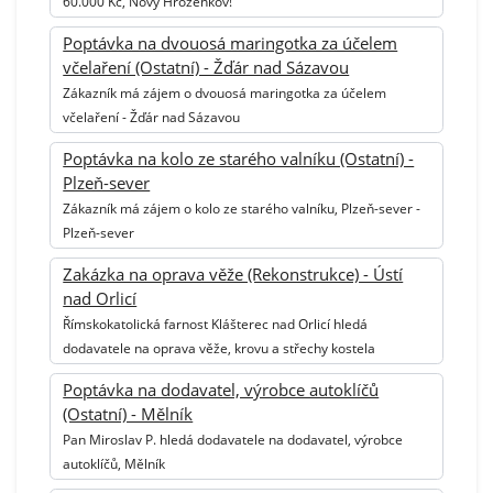
60.000 Kč, Nový Hrozenkov!
Poptávka na dvouosá maringotka za účelem
včelaření (Ostatní) - Žďár nad Sázavou
Zákazník má zájem o dvouosá maringotka za účelem
včelaření - Žďár nad Sázavou
Poptávka na kolo ze starého valníku (Ostatní) -
Plzeň-sever
Zákazník má zájem o kolo ze starého valníku, Plzeň-sever -
Plzeň-sever
Zakázka na oprava věže (Rekonstrukce) - Ústí
nad Orlicí
Římskokatolická farnost Klášterec nad Orlicí hledá
dodavatele na oprava věže, krovu a střechy kostela
Poptávka na dodavatel, výrobce autoklíčů
(Ostatní) - Mělník
Pan Miroslav P. hledá dodavatele na dodavatel, výrobce
autoklíčů, Mělník