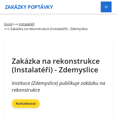
ZAKÁZKY
POPTÁVKY
Vyhledávat
Úvod
⟼
Instalatéři
⟼
Zakázka na rekonstrukce (Instalatéři) - Zdemyslice
Všechny zakázky
Kategorie
Zakázka na rekonstrukce
(Instalatéři) - Zdemyslice
Zaregistrovat se
Instituce (Zdemyslice) publikuje zakázku na
rekonstrukce
Kontaktovat