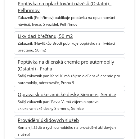
Poptávka na oplachtování návěsů (Ostatní) -
Pelhřimov
Zákazník (Pelhřimov) publikuje poptávku na oplachtování
návěsů, Iveco, 5 vozidel, Pelhřimov
Likvidaci břečťanu, 50 m2
Zákazník (Havlíčkův Brod) publikuje poptávku na likvidaci
břečťanu, 50 m2
Poptávka na dílenská chemie pro automobily
(Ostatní) - Praha
Stálý zákazník pan Karel K. má zájem o dílenská chemie pro
automobily, odrezovače, Praha 9
Oprava sklokeramické desky Siemens, Semice
Stálý zákazník paní Pavla V. má zájem o oprava
sklokeramické desky Siemens, Semice
Provádění úklidových služeb
Roman J. žádá o rychlou nabídku na provádění úklidových
služeb!