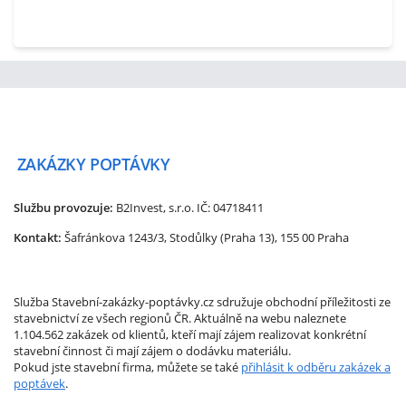
ZAKÁZKY
POPTÁVKY
Službu provozuje:
B2Invest, s.r.o.
IČ: 04718411
Kontakt:
Šafránkova 1243/3, Stodůlky (Praha 13), 155 00 Praha
Služba Stavební-zakázky-poptávky.cz sdružuje obchodní příležitosti ze
stavebnictví ze všech regionů ČR. Aktuálně na webu naleznete
1.104.562 zakázek od klientů, kteří mají zájem realizovat konkrétní
stavební činnost či mají zájem o dodávku materiálu.
Pokud jste stavební firma, můžete se také
přihlásit k odběru zakázek a
poptávek
.