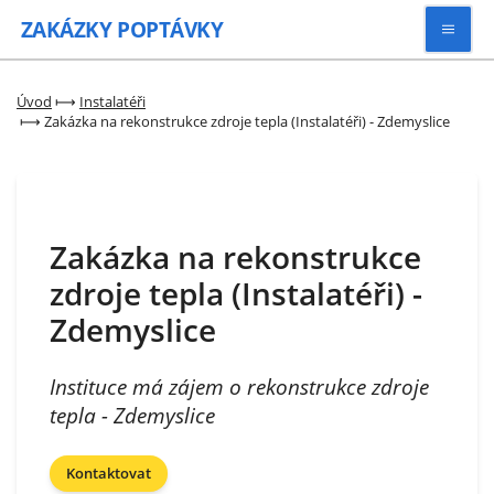
ZAKÁZKY
POPTÁVKY
Vyhledávat
Úvod
⟼
Instalatéři
⟼
Zakázka na rekonstrukce zdroje tepla (Instalatéři) - Zdemyslice
Všechny zakázky
Kategorie
Zakázka na rekonstrukce
zdroje tepla (Instalatéři) -
Zaregistrovat se
Zdemyslice
Instituce má zájem o rekonstrukce zdroje
tepla - Zdemyslice
Kontaktovat