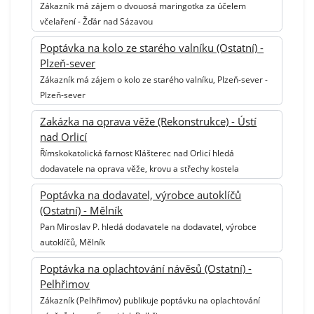
Zákazník má zájem o dvouosá maringotka za účelem
včelaření - Žďár nad Sázavou
Poptávka na kolo ze starého valníku (Ostatní) -
Plzeň-sever
Zákazník má zájem o kolo ze starého valníku, Plzeň-sever -
Plzeň-sever
Zakázka na oprava věže (Rekonstrukce) - Ústí
nad Orlicí
Římskokatolická farnost Klášterec nad Orlicí hledá
dodavatele na oprava věže, krovu a střechy kostela
Poptávka na dodavatel, výrobce autoklíčů
(Ostatní) - Mělník
Pan Miroslav P. hledá dodavatele na dodavatel, výrobce
autoklíčů, Mělník
Poptávka na oplachtování návěsů (Ostatní) -
Pelhřimov
Zákazník (Pelhřimov) publikuje poptávku na oplachtování