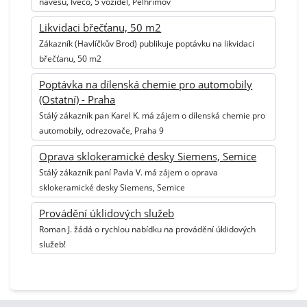
návěsů, Iveco, 5 vozidel, Pelhřimov
Likvidaci břečťanu, 50 m2
Zákazník (Havlíčkův Brod) publikuje poptávku na likvidaci
břečťanu, 50 m2
Poptávka na dílenská chemie pro automobily
(Ostatní) - Praha
Stálý zákazník pan Karel K. má zájem o dílenská chemie pro
automobily, odrezovače, Praha 9
Oprava sklokeramické desky Siemens, Semice
Stálý zákazník paní Pavla V. má zájem o oprava
sklokeramické desky Siemens, Semice
Provádění úklidových služeb
Roman J. žádá o rychlou nabídku na provádění úklidových
služeb!