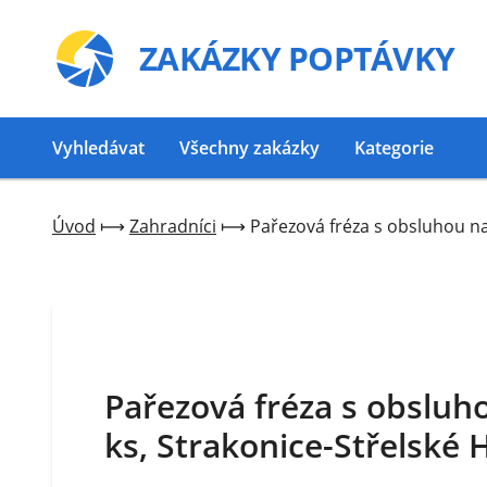
ZAKÁZKY
POPTÁVKY
Vyhledávat
Všechny zakázky
Kategorie
Úvod
⟼
Zahradníci
⟼
Pařezová fréza s obsluhou na
Pařezová fréza s obsluh
ks, Strakonice-Střelské 