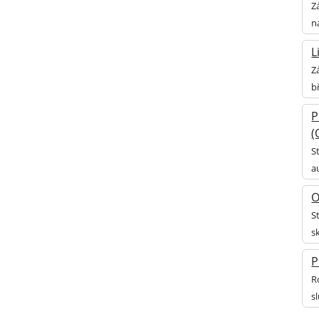
Z
n
L
Z
b
P
(
S
a
O
S
s
P
R
s