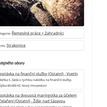
Řemeslné práce > Zahradníci
tegorie:
Strakonice
res:
stejného oboru
optávka na finanční služby (Ostatní) - Vsetín
deňka S. žádá o rychlou nabídku na finanční služby,
ůjčka 60.000 Kč, Nový Hrozenkov!
optávka na dvouosá maringotka za účelem
čelaření (Ostatní) - Žďár nad Sázavou