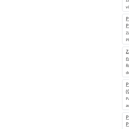
Z
v
P
P
Z
P
Z
n
Ř
d
P
(
P
a
P
P