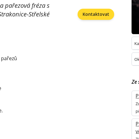
a pařezová fréza s
trakonice-Střelské
Kontaktovat
Ka
 pařezů
Ok
Ze 
e
P
Z
e.
p
P
v