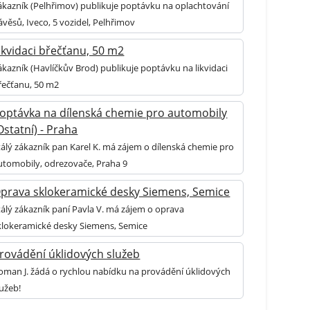
ákazník (Pelhřimov) publikuje poptávku na oplachtování
ávěsů, Iveco, 5 vozidel, Pelhřimov
ikvidaci břečťanu, 50 m2
ákazník (Havlíčkův Brod) publikuje poptávku na likvidaci
řečťanu, 50 m2
optávka na dílenská chemie pro automobily
Ostatní) - Praha
tálý zákazník pan Karel K. má zájem o dílenská chemie pro
utomobily, odrezovače, Praha 9
prava sklokeramické desky Siemens, Semice
tálý zákazník paní Pavla V. má zájem o oprava
klokeramické desky Siemens, Semice
rovádění úklidových služeb
oman J. žádá o rychlou nabídku na provádění úklidových
lužeb!