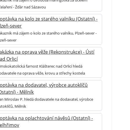
ákazník má zájem o dvouosá maringotka za účelem
čelaření - Žďár nad Sázavou
optávka na kolo ze starého valníku (Ostatní) -
lzeň-sever
ákazník má zájem o kolo ze starého valníku, Plzeň-sever -
lzeň-sever
akázka na oprava věže (Rekonstrukce) - Ústí
ad Orlicí
ímskokatolická farnost Klášterec nad Orlicí hledá
odavatele na oprava věže, krovu a střechy kostela
optávka na dodavatel, výrobce autoklíčů
Ostatní) - Mělník
an Miroslav P. hledá dodavatele na dodavatel, výrobce
utoklíčů, Mělník
optávka na oplachtování návěsů (Ostatní) -
elhřimov