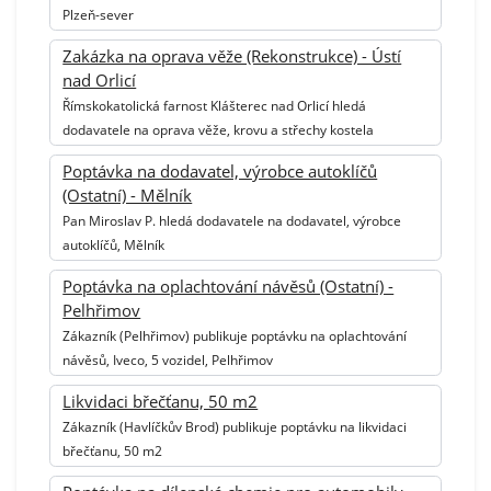
Plzeň-sever
Zakázka na oprava věže (Rekonstrukce) - Ústí
nad Orlicí
Římskokatolická farnost Klášterec nad Orlicí hledá
dodavatele na oprava věže, krovu a střechy kostela
Poptávka na dodavatel, výrobce autoklíčů
(Ostatní) - Mělník
Pan Miroslav P. hledá dodavatele na dodavatel, výrobce
autoklíčů, Mělník
Poptávka na oplachtování návěsů (Ostatní) -
Pelhřimov
Zákazník (Pelhřimov) publikuje poptávku na oplachtování
návěsů, Iveco, 5 vozidel, Pelhřimov
Likvidaci břečťanu, 50 m2
Zákazník (Havlíčkův Brod) publikuje poptávku na likvidaci
břečťanu, 50 m2