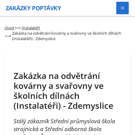
ZAKÁZKY
POPTÁVKY
Vyhledávat
Úvod
⟼
Instalatéři
Zakázka na odvětrání kovárny a svařovny ve školních dílnách
⟼
(Instalatéři) - Zdemyslice
Všechny zakázky
Kategorie
Zakázka na odvětrání
Zaregistrovat se
kovárny a svařovny ve
školních dílnách
(Instalatéři) - Zdemyslice
Stálý zákazník Střední průmyslová škola
strojnická a Střední odborná škola