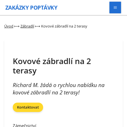
ZAKÁZKY
POPTÁVKY
Vyhledávat
Úvod
⟼
Zábradlí
⟼
Kovové zábradlí na 2 terasy
Všechny zakázky
Kovové zábradlí na 2
Kategorie
terasy
Zaregistrovat se
Richard M. žádá o rychlou nabídku na
kovové zábradlí na 2 terasy!
Kontaktovat
Zámečnictví