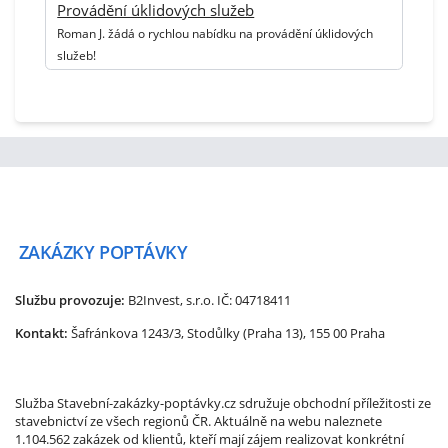
Provádění úklidových služeb
Roman J. žádá o rychlou nabídku na provádění úklidových
služeb!
ZAKÁZKY
POPTÁVKY
Službu provozuje:
B2Invest, s.r.o.
IČ: 04718411
Kontakt:
Šafránkova 1243/3, Stodůlky (Praha 13), 155 00 Praha
Služba Stavební-zakázky-poptávky.cz sdružuje obchodní příležitosti ze
stavebnictví ze všech regionů ČR. Aktuálně na webu naleznete
1.104.562 zakázek od klientů, kteří mají zájem realizovat konkrétní