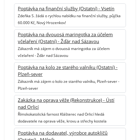
Poptávka na finanční služby (Ostatní) - Vsetín
Zdeňka S. žádá o rychlou nabídku na finanční služby, půjčka
60.000 Kč, Nový Hrozenkov!
Poptávka na dvouosá maringotka za účelem
včelaření (Ostatní) - Žďár nad Sázavou
Zákazník má zájem o dvouosá maringotka za účelem
včelaření - Žďár nad Sázavou
Poptávka na kolo ze starého valníku (Ostatní) -
Plzeň-sever
Zákazník má zájem o kolo ze starého valníku, Plzeň-sever -
Plzeň-sever
Zakázka na oprava věže (Rekonstrukce) - Ústí
nad Orlicí
Římskokatolická farnost Klášterec nad Orlicí hledá
dodavatele na oprava věže, krovu a střechy kostela
Poptávka na dodavatel, výrobce autoklíčů
(Ostatní) - Mělník