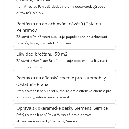
Pan Miroslav P. hledá dodavatele na dodavatel, výrobce
autoklíčů, Mělník
Poptávka na oplachtování návěsů (Ostatní) -
Pelhřimov
Zákazník (Pelhřimov) publikuje poptávku na oplachtování
návěsů, Iveco, 5 vozidel, Pelhřimov
Likvidaci břečťanu, 50 m2
Zákazník (Havlíčkův Brod) publikuje poptávku na likvidaci
břečťanu, 50 m2
Poptávka na dílenská chemie pro automobily
(Ostatní) - Praha
Stálý zákazník pan Karel K. má zájem o dílenská chemie pro
automobily, odrezovače, Praha 9
Oprava sklokeramické desky Siemens, Semice
Stálý zákazník paní Pavla V. má zájem o oprava
sklokeramické desky Siemens, Semice