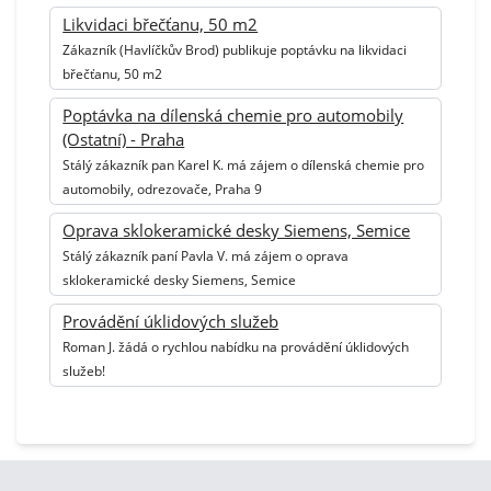
Likvidaci břečťanu, 50 m2
Zákazník (Havlíčkův Brod) publikuje poptávku na likvidaci
břečťanu, 50 m2
Poptávka na dílenská chemie pro automobily
(Ostatní) - Praha
Stálý zákazník pan Karel K. má zájem o dílenská chemie pro
automobily, odrezovače, Praha 9
Oprava sklokeramické desky Siemens, Semice
Stálý zákazník paní Pavla V. má zájem o oprava
sklokeramické desky Siemens, Semice
Provádění úklidových služeb
Roman J. žádá o rychlou nabídku na provádění úklidových
služeb!