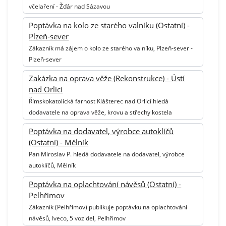
včelaření - Žďár nad Sázavou
Poptávka na kolo ze starého valníku (Ostatní) -
Plzeň-sever
Zákazník má zájem o kolo ze starého valníku, Plzeň-sever -
Plzeň-sever
Zakázka na oprava věže (Rekonstrukce) - Ústí
nad Orlicí
Římskokatolická farnost Klášterec nad Orlicí hledá
dodavatele na oprava věže, krovu a střechy kostela
Poptávka na dodavatel, výrobce autoklíčů
(Ostatní) - Mělník
Pan Miroslav P. hledá dodavatele na dodavatel, výrobce
autoklíčů, Mělník
Poptávka na oplachtování návěsů (Ostatní) -
Pelhřimov
Zákazník (Pelhřimov) publikuje poptávku na oplachtování
návěsů, Iveco, 5 vozidel, Pelhřimov