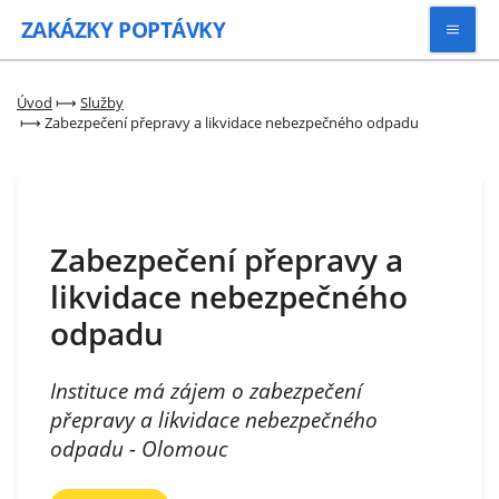
ZAKÁZKY
POPTÁVKY
Vyhledávat
Úvod
⟼
Služby
⟼
Zabezpečení přepravy a likvidace nebezpečného odpadu
Všechny zakázky
Kategorie
Zabezpečení přepravy a
likvidace nebezpečného
Zaregistrovat se
odpadu
Instituce má zájem o zabezpečení
přepravy a likvidace nebezpečného
odpadu - Olomouc