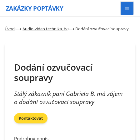
ZAKÁZKY
POPTÁVKY
Vyhledávat
Úvod
⟼
Audio-video technika, tv
⟼
Dodání ozvučovací soupravy
Všechny zakázky
Dodání ozvučovací
Kategorie
soupravy
Zaregistrovat se
Stálý zákazník paní Gabriela B. má zájem
o dodání ozvučovací soupravy
Kontaktovat
Podrobný popis: