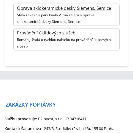
Oprava sklokeramické desky Siemens, Semice
Stálý zákazník paní Pavla V. má zájem o oprava
sklokeramické desky Siemens, Semice
Provádění úklidových služeb
Roman J. žádá o rychlou nabídku na provádění úklidových
služeb!
ZAKÁZKY
POPTÁVKY
Službu provozuje:
B2Invest, s.r.o.
IČ: 04718411
Kontakt:
Šafránkova 1243/3, Stodůlky (Praha 13), 155 00 Praha