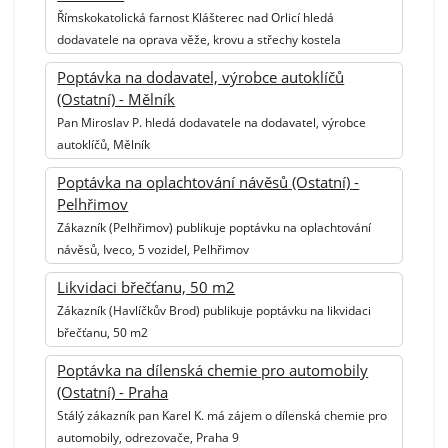
Římskokatolická farnost Klášterec nad Orlicí hledá
dodavatele na oprava věže, krovu a střechy kostela
Poptávka na dodavatel, výrobce autoklíčů
(Ostatní) - Mělník
Pan Miroslav P. hledá dodavatele na dodavatel, výrobce
autoklíčů, Mělník
Poptávka na oplachtování návěsů (Ostatní) -
Pelhřimov
Zákazník (Pelhřimov) publikuje poptávku na oplachtování
návěsů, Iveco, 5 vozidel, Pelhřimov
Likvidaci břečťanu, 50 m2
Zákazník (Havlíčkův Brod) publikuje poptávku na likvidaci
břečťanu, 50 m2
Poptávka na dílenská chemie pro automobily
(Ostatní) - Praha
Stálý zákazník pan Karel K. má zájem o dílenská chemie pro
automobily, odrezovače, Praha 9