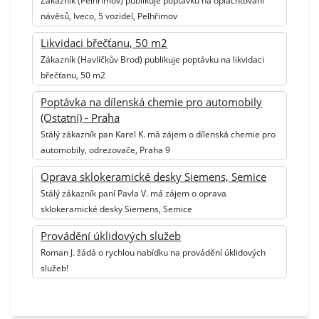
Zákazník (Pelhřimov) publikuje poptávku na oplachtování
návěsů, Iveco, 5 vozidel, Pelhřimov
Likvidaci břečťanu, 50 m2
Zákazník (Havlíčkův Brod) publikuje poptávku na likvidaci
břečťanu, 50 m2
Poptávka na dílenská chemie pro automobily
(Ostatní) - Praha
Stálý zákazník pan Karel K. má zájem o dílenská chemie pro
automobily, odrezovače, Praha 9
Oprava sklokeramické desky Siemens, Semice
Stálý zákazník paní Pavla V. má zájem o oprava
sklokeramické desky Siemens, Semice
Provádění úklidových služeb
Roman J. žádá o rychlou nabídku na provádění úklidových
služeb!