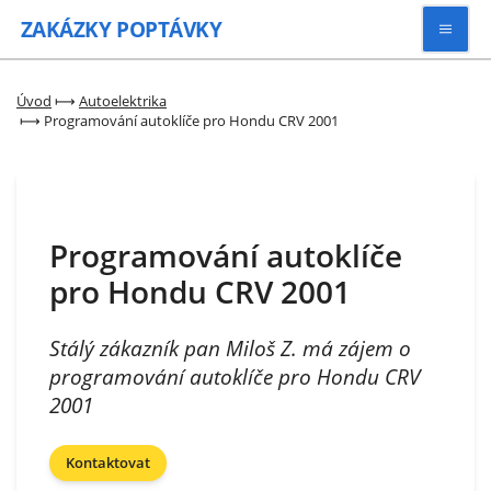
ZAKÁZKY
POPTÁVKY
Vyhledávat
Úvod
⟼
Autoelektrika
⟼
Programování autoklíče pro Hondu CRV 2001
Všechny zakázky
Kategorie
Programování autoklíče
pro Hondu CRV 2001
Zaregistrovat se
Stálý zákazník pan Miloš Z. má zájem o
programování autoklíče pro Hondu CRV
2001
Kontaktovat