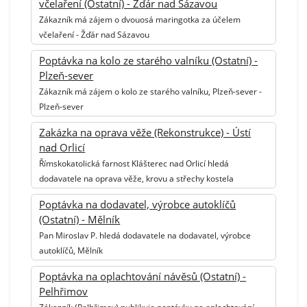
včelaření (Ostatní) - Žďár nad Sázavou
Zákazník má zájem o dvouosá maringotka za účelem
včelaření - Žďár nad Sázavou
Poptávka na kolo ze starého valníku (Ostatní) -
Plzeň-sever
Zákazník má zájem o kolo ze starého valníku, Plzeň-sever -
Plzeň-sever
Zakázka na oprava věže (Rekonstrukce) - Ústí
nad Orlicí
Římskokatolická farnost Klášterec nad Orlicí hledá
dodavatele na oprava věže, krovu a střechy kostela
Poptávka na dodavatel, výrobce autoklíčů
(Ostatní) - Mělník
Pan Miroslav P. hledá dodavatele na dodavatel, výrobce
autoklíčů, Mělník
Poptávka na oplachtování návěsů (Ostatní) -
Pelhřimov