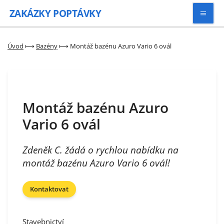
ZAKÁZKY
POPTÁVKY
Vyhledávat
Úvod
⟼
Bazény
⟼
Montáž bazénu Azuro Vario 6 ovál
Všechny zakázky
Montáž bazénu Azuro
Kategorie
Vario 6 ovál
Zaregistrovat se
Zdeněk C. žádá o rychlou nabídku na
montáž bazénu Azuro Vario 6 ovál!
Kontaktovat
Stavebnictví