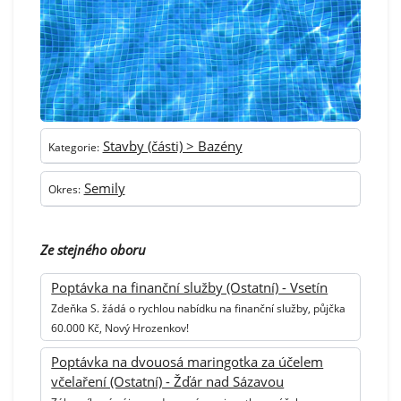
Stavby (části) > Bazény
Kategorie:
Semily
Okres:
Ze stejného oboru
Poptávka na finanční služby (Ostatní) - Vsetín
Zdeňka S. žádá o rychlou nabídku na finanční služby, půjčka
60.000 Kč, Nový Hrozenkov!
Poptávka na dvouosá maringotka za účelem
včelaření (Ostatní) - Žďár nad Sázavou