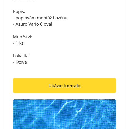
Popis:
- poptávám montáž bazénu
- Azuro Vario 6 ovál
Množství:
- 1 ks
Lokalita:
- Ktová
Ukázat kontakt