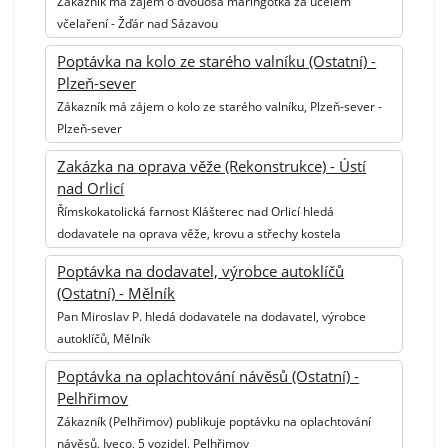
Zákazník má zájem o dvouosá maringotka za účelem
včelaření - Žďár nad Sázavou
Poptávka na kolo ze starého valníku (Ostatní) -
Plzeň-sever
Zákazník má zájem o kolo ze starého valníku, Plzeň-sever -
Plzeň-sever
Zakázka na oprava věže (Rekonstrukce) - Ústí
nad Orlicí
Římskokatolická farnost Klášterec nad Orlicí hledá
dodavatele na oprava věže, krovu a střechy kostela
Poptávka na dodavatel, výrobce autoklíčů
(Ostatní) - Mělník
Pan Miroslav P. hledá dodavatele na dodavatel, výrobce
autoklíčů, Mělník
Poptávka na oplachtování návěsů (Ostatní) -
Pelhřimov
Zákazník (Pelhřimov) publikuje poptávku na oplachtování
návěsů, Iveco, 5 vozidel, Pelhřimov