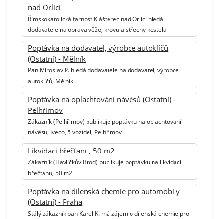
nad Orlicí
Římskokatolická farnost Klášterec nad Orlicí hledá
dodavatele na oprava věže, krovu a střechy kostela
Poptávka na dodavatel, výrobce autoklíčů
(Ostatní) - Mělník
Pan Miroslav P. hledá dodavatele na dodavatel, výrobce
autoklíčů, Mělník
Poptávka na oplachtování návěsů (Ostatní) -
Pelhřimov
Zákazník (Pelhřimov) publikuje poptávku na oplachtování
návěsů, Iveco, 5 vozidel, Pelhřimov
Likvidaci břečťanu, 50 m2
Zákazník (Havlíčkův Brod) publikuje poptávku na likvidaci
břečťanu, 50 m2
Poptávka na dílenská chemie pro automobily
(Ostatní) - Praha
Stálý zákazník pan Karel K. má zájem o dílenská chemie pro