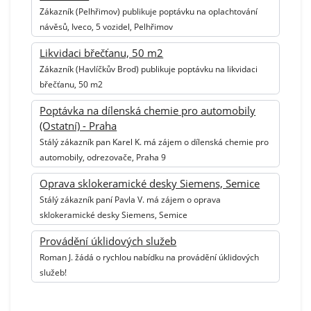
Zákazník (Pelhřimov) publikuje poptávku na oplachtování
návěsů, Iveco, 5 vozidel, Pelhřimov
Likvidaci břečťanu, 50 m2
Zákazník (Havlíčkův Brod) publikuje poptávku na likvidaci
břečťanu, 50 m2
Poptávka na dílenská chemie pro automobily
(Ostatní) - Praha
Stálý zákazník pan Karel K. má zájem o dílenská chemie pro
automobily, odrezovače, Praha 9
Oprava sklokeramické desky Siemens, Semice
Stálý zákazník paní Pavla V. má zájem o oprava
sklokeramické desky Siemens, Semice
Provádění úklidových služeb
Roman J. žádá o rychlou nabídku na provádění úklidových
služeb!