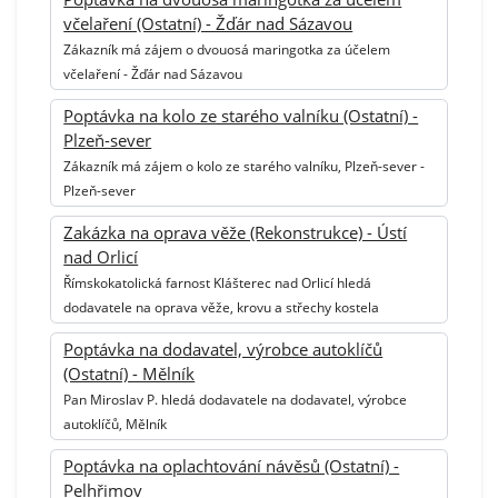
včelaření (Ostatní) - Žďár nad Sázavou
Zákazník má zájem o dvouosá maringotka za účelem
včelaření - Žďár nad Sázavou
Poptávka na kolo ze starého valníku (Ostatní) -
Plzeň-sever
Zákazník má zájem o kolo ze starého valníku, Plzeň-sever -
Plzeň-sever
Zakázka na oprava věže (Rekonstrukce) - Ústí
nad Orlicí
Římskokatolická farnost Klášterec nad Orlicí hledá
dodavatele na oprava věže, krovu a střechy kostela
Poptávka na dodavatel, výrobce autoklíčů
(Ostatní) - Mělník
Pan Miroslav P. hledá dodavatele na dodavatel, výrobce
autoklíčů, Mělník
Poptávka na oplachtování návěsů (Ostatní) -
Pelhřimov