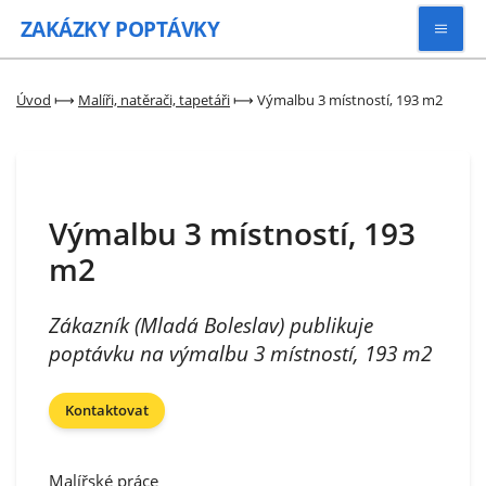
ZAKÁZKY
POPTÁVKY
Vyhledávat
Úvod
⟼
Malíři, natěrači, tapetáři
⟼
Výmalbu 3 místností, 193 m2
Všechny zakázky
Výmalbu 3 místností, 193
Kategorie
m2
Zaregistrovat se
Zákazník (Mladá Boleslav) publikuje
poptávku na výmalbu 3 místností, 193 m2
Kontaktovat
Malířské práce