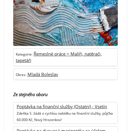
Řemeslné práce > Malíři, natěrači,
Kategorie:
tapetáři
Mladá Boleslav
Okres:
Ze stejného oboru
Poptávka na finanční služby (Ostatní) - Vsetín
Zdeňka S. žádá o rychlou nabídku na finanční služby, půjčka
60.000 Kč, Nový Hrozenkov!
Poptávka na dvouosá maringotka za účelem