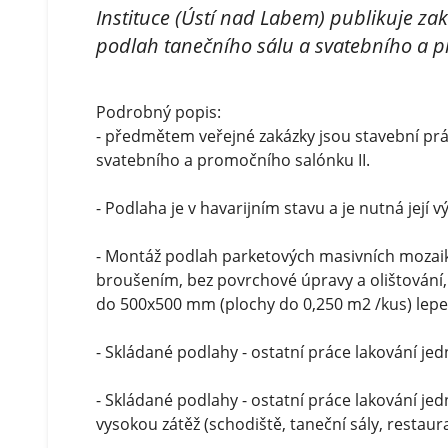
Instituce (Ústí nad Labem) publikuje z
podlah tanečního sálu a svatebního a p
Podrobný popis:
- předmětem veřejné zakázky jsou stavební prá
svatebního a promočního salónku II.
- Podlaha je v havarijním stavu a je nutná její 
- Montáž podlah parketových masivních mozai
broušením, bez povrchové úpravy a olištování
do 500x500 mm (plochy do 0,250 m2 /kus) lep
- Skládané podlahy - ostatní práce lakování jed
- Skládané podlahy - ostatní práce lakování jed
vysokou zátěž (schodiště, taneční sály, restaur