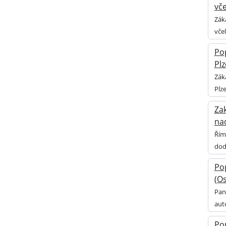
vče
Zák
vče
Pop
Pl
Zák
Plz
Zak
nad
Řím
dod
Po
(Os
Pan
aut
Pop