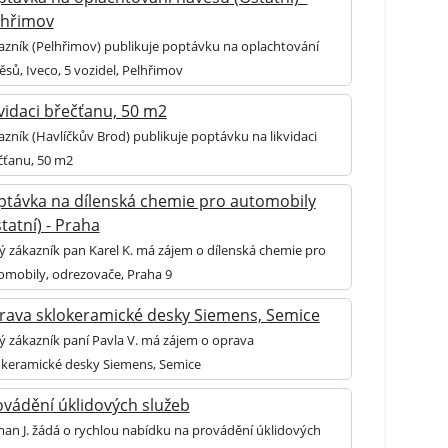
lhřimov
azník (Pelhřimov) publikuje poptávku na oplachtování
ěsů, Iveco, 5 vozidel, Pelhřimov
vidaci břečťanu, 50 m2
azník (Havlíčkův Brod) publikuje poptávku na likvidaci
čťanu, 50 m2
ptávka na dílenská chemie pro automobily
tatní) - Praha
lý zákazník pan Karel K. má zájem o dílenská chemie pro
omobily, odrezovače, Praha 9
rava sklokeramické desky Siemens, Semice
lý zákazník paní Pavla V. má zájem o oprava
okeramické desky Siemens, Semice
ovádění úklidových služeb
an J. žádá o rychlou nabídku na provádění úklidových