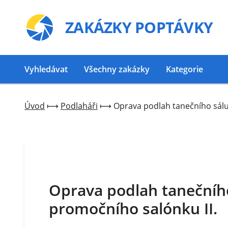
ZAKÁZKY
POPTÁVKY
Vyhledávat
Všechny zakázky
Kategorie
Úvod
⟼
Podlaháři
⟼
Oprava podlah tanečního sálu
Oprava podlah tanečního
promočního salónku II.