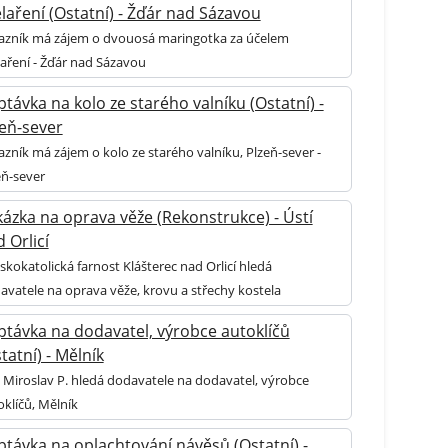
laření (Ostatní) - Žďár nad Sázavou
azník má zájem o dvouosá maringotka za účelem
laření - Žďár nad Sázavou
távka na kolo ze starého valníku (Ostatní) -
zeň-sever
azník má zájem o kolo ze starého valníku, Plzeň-sever -
eň-sever
ázka na oprava věže (Rekonstrukce) - Ústí
 Orlicí
skokatolická farnost Klášterec nad Orlicí hledá
avatele na oprava věže, krovu a střechy kostela
ptávka na dodavatel, výrobce autoklíčů
tatní) - Mělník
 Miroslav P. hledá dodavatele na dodavatel, výrobce
oklíčů, Mělník
távka na oplachtování návěsů (Ostatní) -