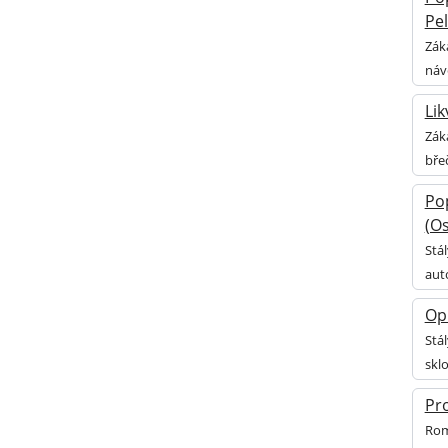
Pe
Zák
náv
Lik
Zák
bře
Po
(Os
Stá
aut
Op
Stá
skl
Pr
Rom