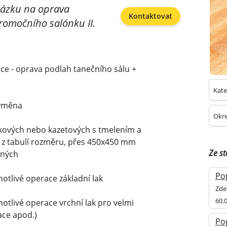
akázku na oprava
Kontaktovat
romočního salónku II.
ce - oprava podlah tanečního sálu +
Kate
výměna
Okre
kových nebo kazetových s tmelením a
, z tabulí rozměru, přes 450x450 mm
Ze s
ených
Pop
notlivé operace základní lak
Zde
60.
notlivé operace vrchní lak pro velmi
ace apod.)
Po