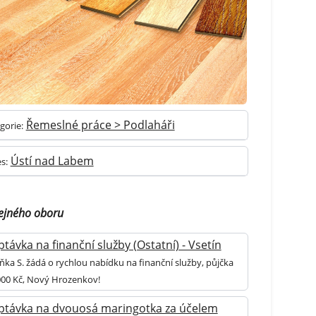
Řemeslné práce > Podlaháři
gorie:
Ústí nad Labem
s:
tejného oboru
távka na finanční služby (Ostatní) - Vsetín
ňka S. žádá o rychlou nabídku na finanční služby, půjčka
000 Kč, Nový Hrozenkov!
ptávka na dvouosá maringotka za účelem