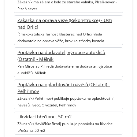
Zákazník má zájem o kolo ze starého valníku, Plzeň-sever -
Plzeň-sever
Zakázka na oprava věže (Rekonstrukce) - Ústí
nad Orlicí
Římskokatolická farnost Klášterec nad Orlicí hledá
dodavatele na oprava věže, krovu a střechy kostela
Poptávka na dodavatel, výrobce autoklíčů
(Ostatní) - Mělník
Pan Miroslav P. hledá dodavatele na dodavatel, výrobce
autoklíčů, Mělník
Poptávka na oplachtování návěsů (Ostatní) -
Pelhřimov
Zákazník (Pelhřimov) publikuje poptávku na oplachtování
návěsů, Iveco, 5 vozidel, Pelhřimov
Likvidaci břečťanu, 50 m2
Zákazník (Havlíčkův Brod) publikuje poptávku na likvidaci
břečťanu, 50 m2