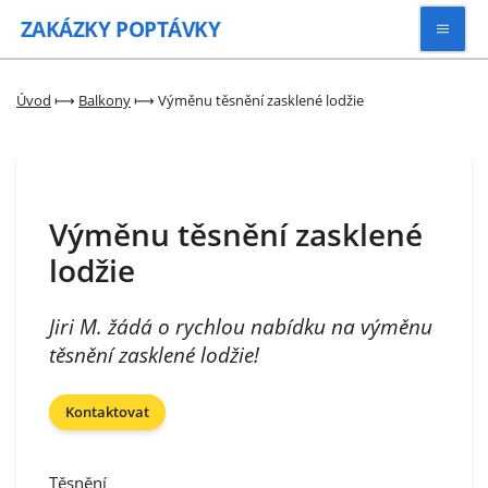
ZAKÁZKY
POPTÁVKY
Vyhledávat
Úvod
⟼
Balkony
⟼
Výměnu těsnění zasklené lodžie
Všechny zakázky
Výměnu těsnění zasklené
Kategorie
lodžie
Zaregistrovat se
Jiri M. žádá o rychlou nabídku na výměnu
těsnění zasklené lodžie!
Kontaktovat
Těsnění