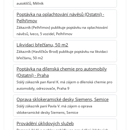
autoklíčů, Mělník
Poptávka na oplachtování návěsů (Ostatní) -
Pelhřimov
Zákazník (Pelhřimov) publikuje poptávku na oplachtování
návěsů, Iveco, 5 vozidel, Pelhřimov
Likvidaci břečťanu, 50 m2
Zákazník (Havlíčkův Brod) publikuje poptávku na likvidaci
břečťanu, 50 m2
Poptávka na dílenská chemie pro automobily
(Ostatní) - Praha
Stálý zákazník pan Karel K. má zájem o dílenská chemie pro
automobily, odrezovače, Praha 9
Oprava sklokeramické desky Siemens, Semice
Stálý zákazník paní Pavla V. má zájem o oprava
sklokeramické desky Siemens, Semice
Provádění úklidových služeb