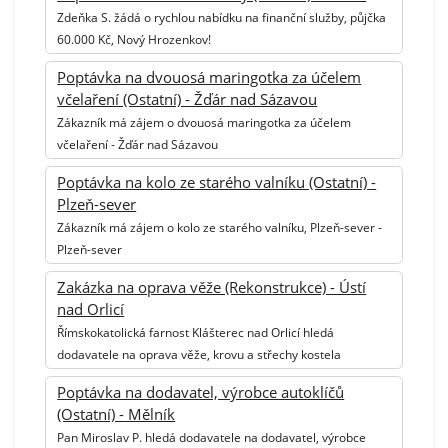
Zdeňka S. žádá o rychlou nabídku na finanční služby, půjčka
60.000 Kč, Nový Hrozenkov!
Poptávka na dvouosá maringotka za účelem
včelaření (Ostatní) - Žďár nad Sázavou
Zákazník má zájem o dvouosá maringotka za účelem
včelaření - Žďár nad Sázavou
Poptávka na kolo ze starého valníku (Ostatní) -
Plzeň-sever
Zákazník má zájem o kolo ze starého valníku, Plzeň-sever -
Plzeň-sever
Zakázka na oprava věže (Rekonstrukce) - Ústí
nad Orlicí
Římskokatolická farnost Klášterec nad Orlicí hledá
dodavatele na oprava věže, krovu a střechy kostela
Poptávka na dodavatel, výrobce autoklíčů
(Ostatní) - Mělník
Pan Miroslav P. hledá dodavatele na dodavatel, výrobce