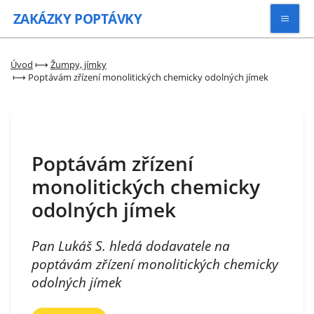
ZAKÁZKY
POPTÁVKY
Vyhledávat
Úvod
⟼
Žumpy, jímky
⟼
Poptávám zřízení monolitických chemicky odolných jímek
Všechny zakázky
Kategorie
Poptávám zřízení
monolitických chemicky
Zaregistrovat se
odolných jímek
Pan Lukáš S. hledá dodavatele na
poptávám zřízení monolitických chemicky
odolných jímek