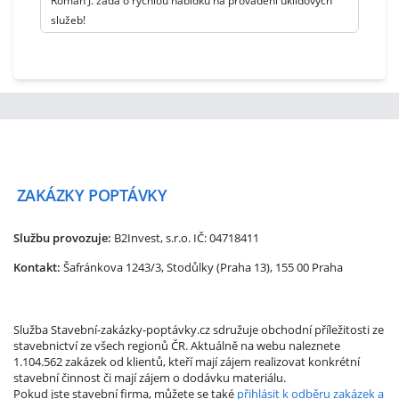
Roman J. žádá o rychlou nabídku na provádění úklidových
služeb!
ZAKÁZKY
POPTÁVKY
Službu provozuje:
B2Invest, s.r.o.
IČ: 04718411
Kontakt:
Šafránkova 1243/3, Stodůlky (Praha 13), 155 00 Praha
Služba Stavební-zakázky-poptávky.cz sdružuje obchodní příležitosti ze
stavebnictví ze všech regionů ČR. Aktuálně na webu naleznete
1.104.562 zakázek od klientů, kteří mají zájem realizovat konkrétní
stavební činnost či mají zájem o dodávku materiálu.
Pokud jste stavební firma, můžete se také
přihlásit k odběru zakázek a