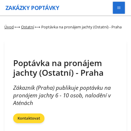
ZAKÁZKY
POPTÁVKY
Vyhledávat
Úvod
⟼
Ostatní
⟼
Poptávka na pronájem jachty (Ostatní) - Praha
Všechny zakázky
Poptávka na pronájem
Kategorie
jachty (Ostatní) - Praha
Zaregistrovat se
Zákazník (Praha) publikuje poptávku na
pronájem jachty 6 - 10 osob, nalodění v
Aténách
Kontaktovat