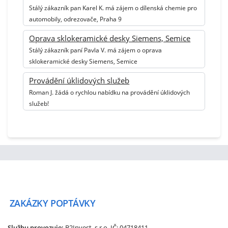
Stálý zákazník pan Karel K. má zájem o dílenská chemie pro
automobily, odrezovače, Praha 9
Oprava sklokeramické desky Siemens, Semice
Stálý zákazník paní Pavla V. má zájem o oprava
sklokeramické desky Siemens, Semice
Provádění úklidových služeb
Roman J. žádá o rychlou nabídku na provádění úklidových
služeb!
ZAKÁZKY
POPTÁVKY
Službu provozuje:
B2Invest, s.r.o.
IČ: 04718411