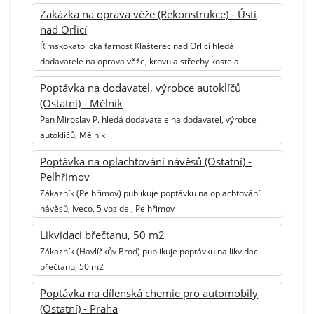
Zakázka na oprava věže (Rekonstrukce) - Ústí
nad Orlicí
Římskokatolická farnost Klášterec nad Orlicí hledá
dodavatele na oprava věže, krovu a střechy kostela
Poptávka na dodavatel, výrobce autoklíčů
(Ostatní) - Mělník
Pan Miroslav P. hledá dodavatele na dodavatel, výrobce
autoklíčů, Mělník
Poptávka na oplachtování návěsů (Ostatní) -
Pelhřimov
Zákazník (Pelhřimov) publikuje poptávku na oplachtování
návěsů, Iveco, 5 vozidel, Pelhřimov
Likvidaci břečťanu, 50 m2
Zákazník (Havlíčkův Brod) publikuje poptávku na likvidaci
břečťanu, 50 m2
Poptávka na dílenská chemie pro automobily
(Ostatní) - Praha