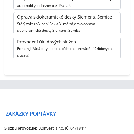
automobily, odrezovače, Praha 9
Oprava sklokeramické desky Siemens, Semice
Stálý zákazník paní Pavla V. má zájem o oprava
sklokeramické desky Siemens, Semice
Provádění úklidových služeb
Roman J. žádá o rychlou nabídku na provádění úklidových
služeb!
ZAKÁZKY
POPTÁVKY
Službu provozuje:
B2Invest, s.r.o.
IČ: 04718411