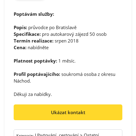
Poptávám služby:
Popis:
průvodce po Bratislavě
Specifikace:
pro autokarový zájezd 50 osob
Termín realizace:
srpen 2018
Cena:
nabídněte
Platnost poptávky:
1 měsíc.
Profil poptávajícího:
soukromá osoba z okresu
Náchod.
Děkuji za nabídky.
Ukázat kontakt
Ubytování, cestování > Ostatní
Kategorie: