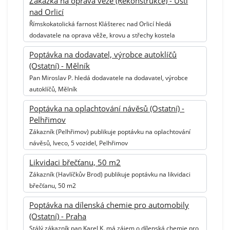
Zakázka na oprava věže (Rekonstrukce) - Ústí
nad Orlicí
Římskokatolická farnost Klášterec nad Orlicí hledá
dodavatele na oprava věže, krovu a střechy kostela
Poptávka na dodavatel, výrobce autoklíčů
(Ostatní) - Mělník
Pan Miroslav P. hledá dodavatele na dodavatel, výrobce
autoklíčů, Mělník
Poptávka na oplachtování návěsů (Ostatní) -
Pelhřimov
Zákazník (Pelhřimov) publikuje poptávku na oplachtování
návěsů, Iveco, 5 vozidel, Pelhřimov
Likvidaci břečťanu, 50 m2
Zákazník (Havlíčkův Brod) publikuje poptávku na likvidaci
břečťanu, 50 m2
Poptávka na dílenská chemie pro automobily
(Ostatní) - Praha
Stálý zákazník pan Karel K. má zájem o dílenská chemie pro