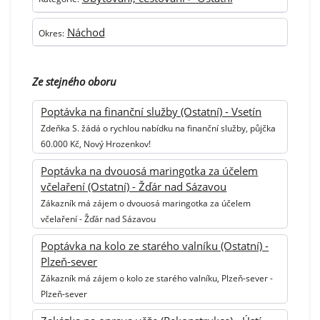
Náchod
Okres:
Ze stejného oboru
Poptávka na finanční služby (Ostatní) - Vsetín
Zdeňka S. žádá o rychlou nabídku na finanční služby, půjčka
60.000 Kč, Nový Hrozenkov!
Poptávka na dvouosá maringotka za účelem
včelaření (Ostatní) - Žďár nad Sázavou
Zákazník má zájem o dvouosá maringotka za účelem
včelaření - Žďár nad Sázavou
Poptávka na kolo ze starého valníku (Ostatní) -
Plzeň-sever
Zákazník má zájem o kolo ze starého valníku, Plzeň-sever -
Plzeň-sever