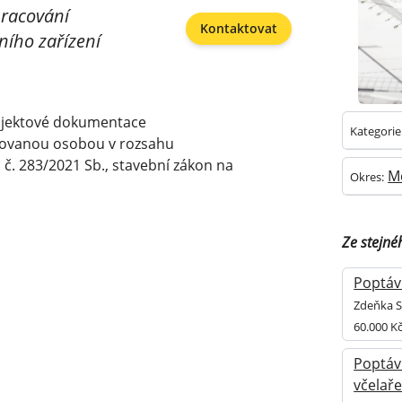
pracování
Kontaktovat
ního zařízení
rojektové dokumentace
Kategorie
zovanou osobou v rozsahu
č. 283/2021 Sb., stavební zákon na
M
Okres:
Ze stejné
Poptávk
Zdeňka S
60.000 K
Poptáv
včelaře