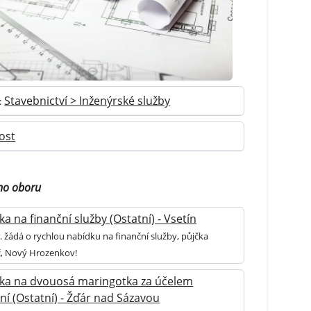
Stavebnictví > Inženýrské služby
:
ost
ho oboru
a na finanční služby (Ostatní) - Vsetín
. žádá o rychlou nabídku na finanční služby, půjčka
č, Nový Hrozenkov!
ka na dvouosá maringotka za účelem
ní (Ostatní) - Žďár nad Sázavou