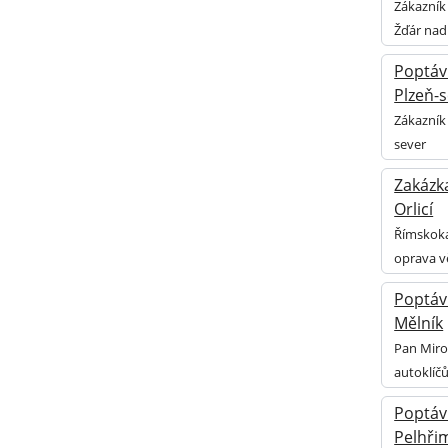
Zákazník
Žďár nad
Poptávk
Plzeň-
Zákazník 
sever
Zakázk
Orlicí
Římskoka
oprava v
Poptávk
Mělník
Pan Miro
autoklíčů
Poptáv
Pelhři