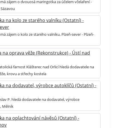
 má zájem o dvouosá maringotka za účelem včelaření -
 Sázavou
a na kolo ze starého valníku (Ostatní) -
sever
má zájem o kolo ze starého valníku, Plzeň-sever - Plzeň-
a na oprava věže (Rekonstrukce) - Ústí nad
tolická farnost Klášterec nad Orlicí hledá dodavatele na
ěže, krovu a střechy kostela
a na dodavatel, výrobce autoklíčů (Ostatní) -
slav P. hledá dodavatele na dodavatel, výrobce
, Mělník
ka na oplachtování návěsů (Ostatní) -
mov