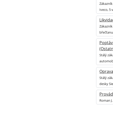
Zákazník
Iveco, 5 
Likvida
Zákazník 
břečťanu
Poptáv
(Ostatn
Stálý zá
automobi
Oprava
Stálý zá
desky Si
Provád
Roman J.