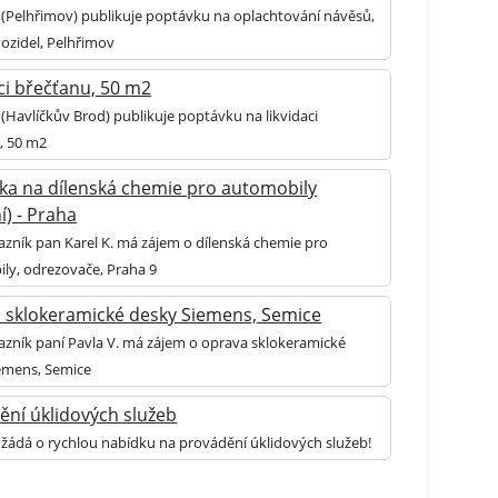
 (Pelhřimov) publikuje poptávku na oplachtování návěsů,
vozidel, Pelhřimov
ci břečťanu, 50 m2
(Havlíčkův Brod) publikuje poptávku na likvidaci
, 50 m2
ka na dílenská chemie pro automobily
í) - Praha
kazník pan Karel K. má zájem o dílenská chemie pro
ly, odrezovače, Praha 9
 sklokeramické desky Siemens, Semice
kazník paní Pavla V. má zájem o oprava sklokeramické
emens, Semice
ění úklidových služeb
 žádá o rychlou nabídku na provádění úklidových služeb!