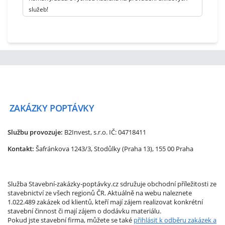
služeb!
ZAKÁZKY
POPTÁVKY
Službu provozuje:
B2Invest, s.r.o.
IČ: 04718411
Kontakt:
Šafránkova 1243/3, Stodůlky (Praha 13), 155 00 Praha
Služba Stavební-zakázky-poptávky.cz sdružuje obchodní příležitosti ze
stavebnictví ze všech regionů ČR. Aktuálně na webu naleznete
1.022.489 zakázek od klientů, kteří mají zájem realizovat konkrétní
stavební činnost či mají zájem o dodávku materiálu.
Pokud jste stavební firma, můžete se také
přihlásit k odběru zakázek a