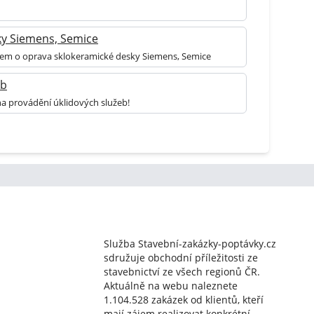
ky Siemens, Semice
ájem o oprava sklokeramické desky Siemens, Semice
eb
na provádění úklidových služeb!
Služba Stavební-zakázky-poptávky.cz
sdružuje obchodní příležitosti ze
stavebnictví ze všech regionů ČR.
Aktuálně na webu naleznete
1.104.528 zakázek od klientů, kteří
mají zájem realizovat konkrétní