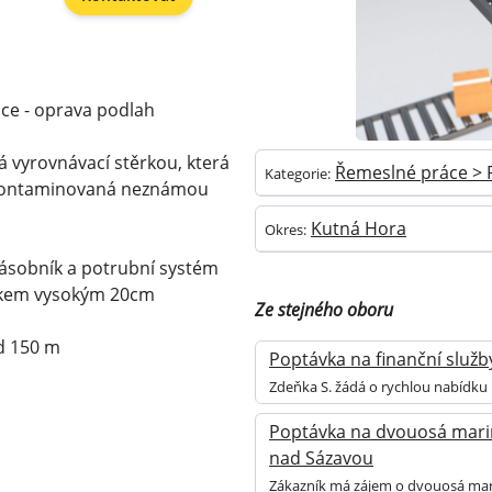
áce - oprava podlah
tá vyrovnávací stěrkou, která
Řemeslné práce > 
Kategorie:
h kontaminovaná neznámou
Kutná Hora
Okres:
zásobník a potrubní systém
níkem vysokým 20cm
Ze stejného oboru
d 150 m
Poptávka na finanční služby
Zdeňka S. žádá o rychlou nabídku 
Poptávka na dvouosá maring
nad Sázavou
Zákazník má zájem o dvouosá mari