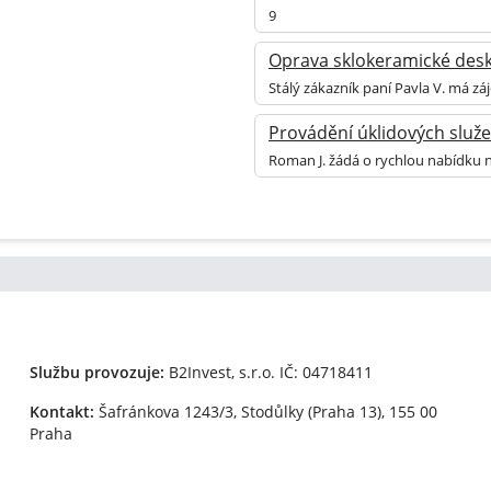
9
Oprava sklokeramické des
Stálý zákazník paní Pavla V. má z
Provádění úklidových služ
Roman J. žádá o rychlou nabídku 
Službu provozuje:
B2Invest, s.r.o.
IČ: 04718411
Kontakt:
Šafránkova 1243/3, Stodůlky (Praha 13), 155 00
Praha