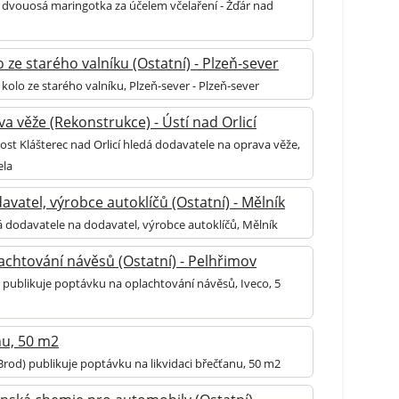
 dvouosá maringotka za účelem včelaření - Žďár nad
 ze starého valníku (Ostatní) - Plzeň-sever
kolo ze starého valníku, Plzeň-sever - Plzeň-sever
a věže (Rekonstrukce) - Ústí nad Orlicí
ost Klášterec nad Orlicí hledá dodavatele na oprava věže,
ela
vatel, výrobce autoklíčů (Ostatní) - Mělník
á dodavatele na dodavatel, výrobce autoklíčů, Mělník
achtování návěsů (Ostatní) - Pelhřimov
 publikuje poptávku na oplachtování návěsů, Iveco, 5
nu, 50 m2
Brod) publikuje poptávku na likvidaci břečťanu, 50 m2