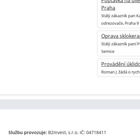
Poptávka na díle
Praha
Stálý zákazník pan K
odrezovače, Praha 9
Oprava sklokera
Stálý zákazník paní 
Semice
Provádění úklid
Roman J. žádá o rych
Službu provozuje:
B2Invest, s.r.o.
IČ: 04718411