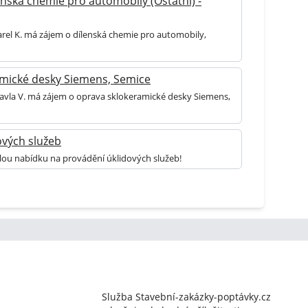
nská chemie pro automobily (Ostatní) -
arel K. má zájem o dílenská chemie pro automobily,
mické desky Siemens, Semice
Pavla V. má zájem o oprava sklokeramické desky Siemens,
ových služeb
lou nabídku na provádění úklidových služeb!
Služba Stavební-zakázky-poptávky.cz