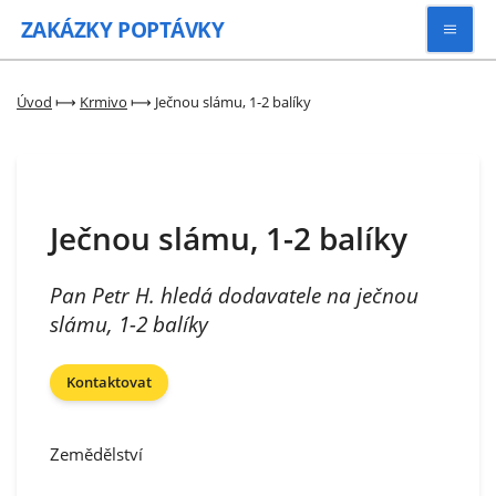
ZAKÁZKY
POPTÁVKY
Vyhledávat
Úvod
⟼
Krmivo
⟼
Ječnou slámu, 1-2 balíky
Všechny zakázky
Ječnou slámu, 1-2 balíky
Kategorie
Pan Petr H. hledá dodavatele na ječnou
Zaregistrovat se
slámu, 1-2 balíky
Kontaktovat
Zemědělství