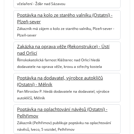
včelaření - Žďár nad Sázavou
Poptávka na kolo ze starého valníku (Ostatní) -
Plzeň-sever
Zákazník má zájem o kolo ze starého valníku, Plzeň-sever -
Plzeň-sever
Zakázka na oprava věže (Rekonstrukce) - Ústí
nad Orlicí
Římskokatolická farnost Klášterec nad Orlicí hledá
dodavatele na oprava věže, krovu a střechy kostela
Poptávka na dodavatel, výrobce autoklíčů
(Ostatní) - Mělník
Pan Miroslav P. hledá dodavatele na dodavatel, výrobce
autoklíčů, Mělník
Poptávka na oplachtování návěsů (Ostatní) -
Pelhřimov
Zákazník (Pelhřimov) publikuje poptávku na oplachtování
návěsů, Iveco, 5 vozidel, Pelhřimov