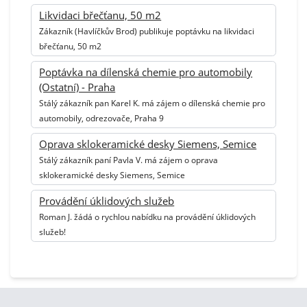
Likvidaci břečťanu, 50 m2
Zákazník (Havlíčkův Brod) publikuje poptávku na likvidaci
břečťanu, 50 m2
Poptávka na dílenská chemie pro automobily
(Ostatní) - Praha
Stálý zákazník pan Karel K. má zájem o dílenská chemie pro
automobily, odrezovače, Praha 9
Oprava sklokeramické desky Siemens, Semice
Stálý zákazník paní Pavla V. má zájem o oprava
sklokeramické desky Siemens, Semice
Provádění úklidových služeb
Roman J. žádá o rychlou nabídku na provádění úklidových
služeb!