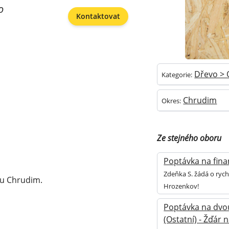
o
Kontaktovat
Dřevo > 
Kategorie:
Chrudim
Okres:
Ze stejného oboru
Poptávka na finan
Zdeňka S. žádá o rych
u Chrudim.
Hrozenkov!
Poptávka na dvo
(Ostatní) - Žďár