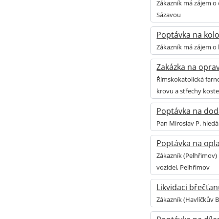
Zákazník má zájem o 
Sázavou
Poptávka na kolo 
Zákazník má zájem o k
Zakázka na oprava
Římskokatolická farno
krovu a střechy koste
Poptávka na doda
Pan Miroslav P. hledá
Poptávka na opla
Zákazník (Pelhřimov)
vozidel, Pelhřimov
Likvidaci břečťa
Zákazník (Havlíčkův B