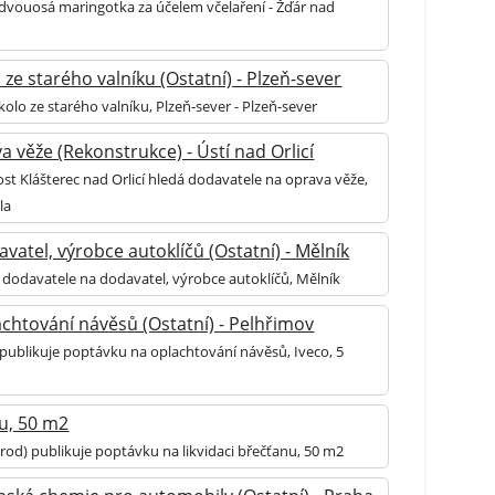
dvouosá maringotka za účelem včelaření - Žďár nad
ze starého valníku (Ostatní) - Plzeň-sever
olo ze starého valníku, Plzeň-sever - Plzeň-sever
 věže (Rekonstrukce) - Ústí nad Orlicí
st Klášterec nad Orlicí hledá dodavatele na oprava věže,
la
vatel, výrobce autoklíčů (Ostatní) - Mělník
 dodavatele na dodavatel, výrobce autoklíčů, Mělník
chtování návěsů (Ostatní) - Pelhřimov
 publikuje poptávku na oplachtování návěsů, Iveco, 5
nu, 50 m2
rod) publikuje poptávku na likvidaci břečťanu, 50 m2