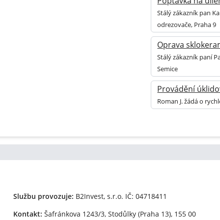
Poptávka na díle
Stálý zákazník pan Ka
odrezovače, Praha 9
Oprava sklokera
Stálý zákazník paní 
Semice
Provádění úklido
Roman J. žádá o rych
Službu provozuje:
B2Invest, s.r.o.
IČ: 04718411
Kontakt:
Šafránkova 1243/3, Stodůlky (Praha 13), 155 00