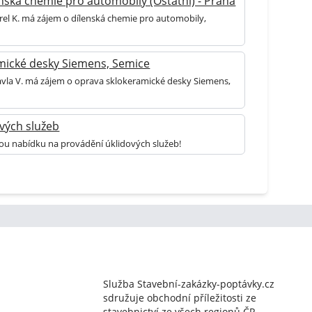
nská chemie pro automobily (Ostatní) - Praha
rel K. má zájem o dílenská chemie pro automobily,
mické desky Siemens, Semice
Pavla V. má zájem o oprava sklokeramické desky Siemens,
vých služeb
lou nabídku na provádění úklidových služeb!
Služba Stavební-zakázky-poptávky.cz
sdružuje obchodní příležitosti ze
stavebnictví ze všech regionů ČR.