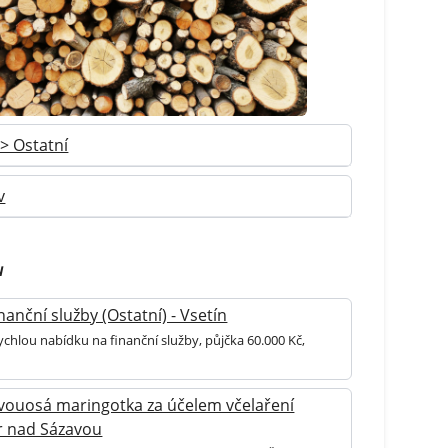
> Ostatní
v
u
nanční služby (Ostatní) - Vsetín
ychlou nabídku na finanční služby, půjčka 60.000 Kč,
vouosá maringotka za účelem včelaření
ár nad Sázavou