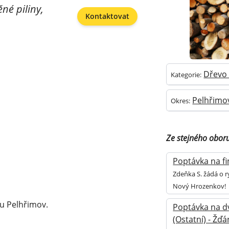
né piliny,
Kontaktovat
Dřevo 
Kategorie:
Pelhřimo
Okres:
Ze stejného obor
Poptávka na fi
Zdeňka S. žádá o r
Nový Hrozenkov!
u Pelhřimov.
Poptávka na d
(Ostatní) - Žď