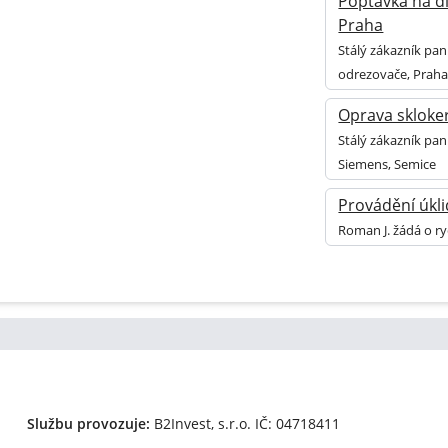
Poptávka na dí
Praha
Stálý zákazník pan
odrezovače, Praha
Oprava skloke
Stálý zákazník pa
Siemens, Semice
Provádění úkl
Roman J. žádá o r
Službu provozuje:
B2Invest, s.r.o.
IČ: 04718411