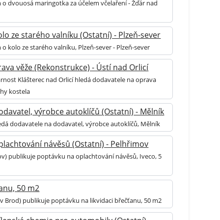
 o dvouosá maringotka za účelem včelaření - Žďár nad
lo ze starého valníku (Ostatní) - Plzeň-sever
o kolo ze starého valníku, Plzeň-sever - Plzeň-sever
ava věže (Rekonstrukce) - Ústí nad Orlicí
rnost Klášterec nad Orlicí hledá dodavatele na oprava
chy kostela
davatel, výrobce autoklíčů (Ostatní) - Mělník
edá dodavatele na dodavatel, výrobce autoklíčů, Mělník
lachtování návěsů (Ostatní) - Pelhřimov
ov) publikuje poptávku na oplachtování návěsů, Iveco, 5
ťanu, 50 m2
v Brod) publikuje poptávku na likvidaci břečťanu, 50 m2