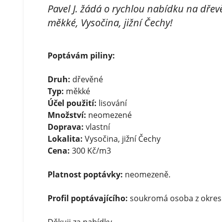
Pavel J. žádá o rychlou nabídku na dřevě
měkké, Vysočina, jižní Čechy!
Poptávám piliny:
Druh:
dřevěné
Typ:
měkké
Účel použití:
lisování
Množství:
neomezené
Doprava:
vlastní
Lokalita:
Vysočina, jižní Čechy
Cena:
300 Kč/m3
Platnost poptávky:
neomezeně.
Profil poptávajícího:
soukromá osoba z okres