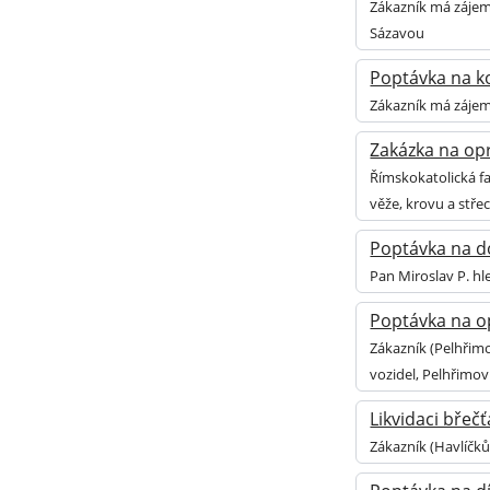
Zákazník má zájem
Sázavou
Poptávka na ko
Zákazník má zájem 
Zakázka na opr
Římskokatolická fa
věže, krovu a stře
Poptávka na do
Pan Miroslav P. hl
Poptávka na op
Zákazník (Pelhřim
vozidel, Pelhřimov
Likvidaci břeč
Zákazník (Havlíčků