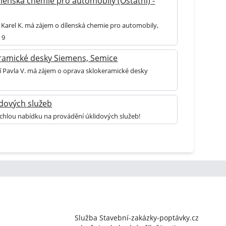
lenská chemie pro automobily (Ostatní) -
 Karel K. má zájem o dílenská chemie pro automobily,
 9
ramické desky Siemens, Semice
ní Pavla V. má zájem o oprava sklokeramické desky
idových služeb
ychlou nabídku na provádění úklidových služeb!
Služba Stavební-zakázky-poptávky.cz