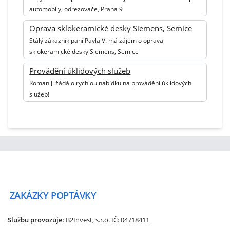
automobily, odrezovače, Praha 9
Oprava sklokeramické desky Siemens, Semice
Stálý zákazník paní Pavla V. má zájem o oprava
sklokeramické desky Siemens, Semice
Provádění úklidových služeb
Roman J. žádá o rychlou nabídku na provádění úklidových
služeb!
ZAKÁZKY
POPTÁVKY
Službu provozuje:
B2Invest, s.r.o.
IČ: 04718411