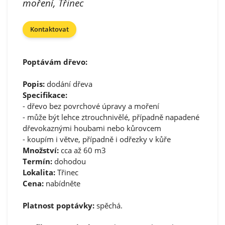
moření, Třinec
Kontaktovat
Poptávám dřevo:
Popis:
dodání dřeva
Specifikace:
- dřevo bez povrchové úpravy a moření
- může být lehce ztrouchnivělé, případně napadené
dřevokaznými houbami nebo kůrovcem
- koupím i větve, případně i odřezky v kůře
Množství:
cca až 60 m3
Termín:
dohodou
Lokalita:
Třinec
Cena:
nabídněte
Platnost poptávky:
spěchá.