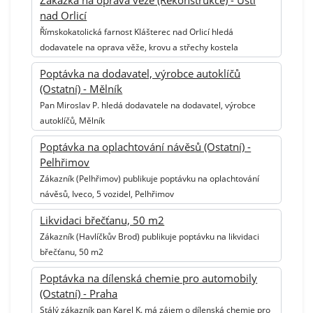
Zakázka na oprava věže (Rekonstrukce) - Ústí
nad Orlicí
Římskokatolická farnost Klášterec nad Orlicí hledá
dodavatele na oprava věže, krovu a střechy kostela
Poptávka na dodavatel, výrobce autoklíčů
(Ostatní) - Mělník
Pan Miroslav P. hledá dodavatele na dodavatel, výrobce
autoklíčů, Mělník
Poptávka na oplachtování návěsů (Ostatní) -
Pelhřimov
Zákazník (Pelhřimov) publikuje poptávku na oplachtování
návěsů, Iveco, 5 vozidel, Pelhřimov
Likvidaci břečťanu, 50 m2
Zákazník (Havlíčkův Brod) publikuje poptávku na likvidaci
břečťanu, 50 m2
Poptávka na dílenská chemie pro automobily
(Ostatní) - Praha
Stálý zákazník pan Karel K. má zájem o dílenská chemie pro