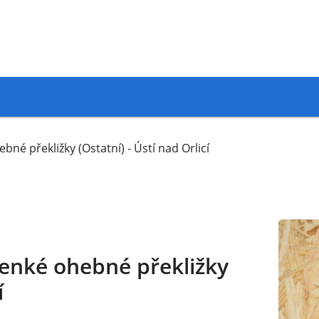
né překližky (Ostatní) - Ústí nad Orlicí
enké ohebné překližky
í