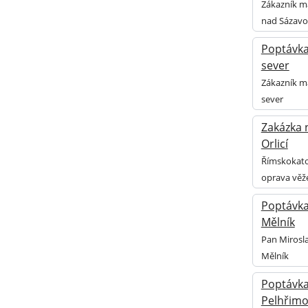
Zákazník m
nad Sázav
Poptávka 
sever
Zákazník má
sever
Zakázka 
Orlicí
Římskokatol
oprava věže
Poptávka 
Mělník
Pan Mirosla
Mělník
Poptávka
Pelhřim