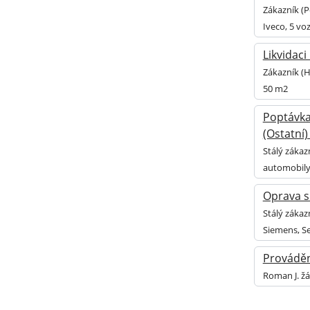
Zákazník (P
Iveco, 5 vo
Likvidac
Zákazník (H
50 m2
Poptávka
(Ostatní)
Stálý zákaz
automobily
Oprava s
Stálý zákaz
Siemens, S
Prováděn
Roman J. žá