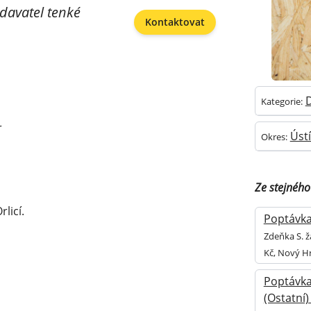
davatel tenké
Kontaktovat
D
Kategorie:
r
Ústí
Okres:
Ze stejnéh
licí.
Poptávka 
Zdeňka S. ž
Kč, Nový H
Poptávka
(Ostatní)