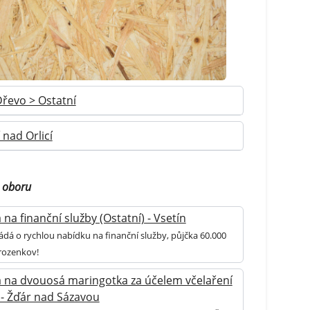
řevo > Ostatní
 nad Orlicí
o oboru
na finanční služby (Ostatní) - Vsetín
ádá o rychlou nabídku na finanční služby, půjčka 60.000
rozenkov!
 na dvouosá maringotka za účelem včelaření
 - Žďár nad Sázavou