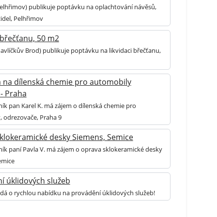
elhřimov) publikuje poptávku na oplachtování návěsů,
zidel, Pelhřimov
i břečťanu, 50 m2
avlíčkův Brod) publikuje poptávku na likvidaci břečťanu,
 na dílenská chemie pro automobily
 - Praha
ník pan Karel K. má zájem o dílenská chemie pro
, odrezovače, Praha 9
klokeramické desky Siemens, Semice
ník paní Pavla V. má zájem o oprava sklokeramické desky
emice
í úklidových služeb
dá o rychlou nabídku na provádění úklidových služeb!