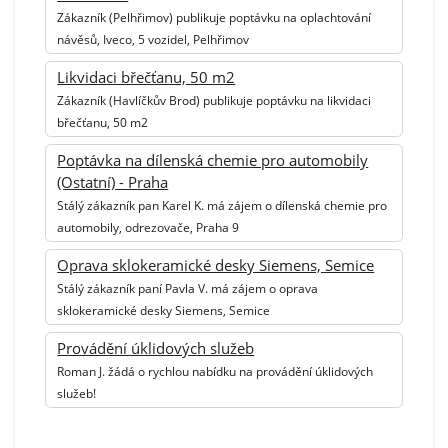
Zákazník (Pelhřimov) publikuje poptávku na oplachtování
návěsů, Iveco, 5 vozidel, Pelhřimov
Likvidaci břečťanu, 50 m2
Zákazník (Havlíčkův Brod) publikuje poptávku na likvidaci
břečťanu, 50 m2
Poptávka na dílenská chemie pro automobily
(Ostatní) - Praha
Stálý zákazník pan Karel K. má zájem o dílenská chemie pro
automobily, odrezovače, Praha 9
Oprava sklokeramické desky Siemens, Semice
Stálý zákazník paní Pavla V. má zájem o oprava
sklokeramické desky Siemens, Semice
Provádění úklidových služeb
Roman J. žádá o rychlou nabídku na provádění úklidových
služeb!