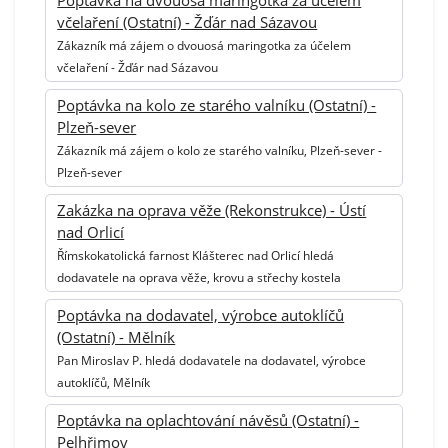
Poptávka na dvouosá maringotka za účelem
včelaření (Ostatní) - Žďár nad Sázavou
Zákazník má zájem o dvouosá maringotka za účelem
včelaření - Žďár nad Sázavou
Poptávka na kolo ze starého valníku (Ostatní) -
Plzeň-sever
Zákazník má zájem o kolo ze starého valníku, Plzeň-sever -
Plzeň-sever
Zakázka na oprava věže (Rekonstrukce) - Ústí
nad Orlicí
Římskokatolická farnost Klášterec nad Orlicí hledá
dodavatele na oprava věže, krovu a střechy kostela
Poptávka na dodavatel, výrobce autoklíčů
(Ostatní) - Mělník
Pan Miroslav P. hledá dodavatele na dodavatel, výrobce
autoklíčů, Mělník
Poptávka na oplachtování návěsů (Ostatní) -
Pelhřimov