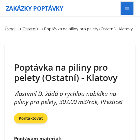
ZAKÁZKY
POPTÁVKY
Vyhledávat
Úvod
⟼
Ostatní
⟼
Poptávka na piliny pro pelety (Ostatní) - Klatovy
Všechny zakázky
Poptávka na piliny pro
Kategorie
pelety (Ostatní) - Klatovy
Zaregistrovat se
Vlastimil D. žádá o rychlou nabídku na
piliny pro pelety, 30.000 m3/rok, Přeštice!
Kontaktovat
Poptávám materiál: