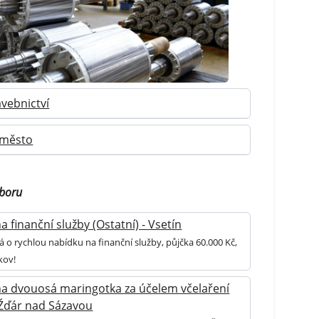
avebnictví
-město
oboru
 finanční služby (Ostatní) - Vsetín
á o rychlou nabídku na finanční služby, půjčka 60.000 Kč,
kov!
a dvouosá maringotka za účelem včelaření
- Žďár nad Sázavou