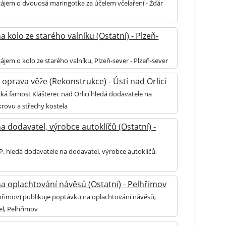
ájem o dvouosá maringotka za účelem včelaření - Žďár
 kolo ze starého valníku (Ostatní) - Plzeň-
ájem o kolo ze starého valníku, Plzeň-sever - Plzeň-sever
 oprava věže (Rekonstrukce) - Ústí nad Orlicí
ká farnost Klášterec nad Orlicí hledá dodavatele na
krovu a střechy kostela
a dodavatel, výrobce autoklíčů (Ostatní) -
P. hledá dodavatele na dodavatel, výrobce autoklíčů,
a oplachtování návěsů (Ostatní) - Pelhřimov
hřimov) publikuje poptávku na oplachtování návěsů,
el, Pelhřimov