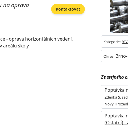
ku na oprava
Kontaktovat
ce - oprava horizontálních vedení,
St
Kategorie:
v areálu školy
Brno
Okres:
Ze stejného 
Poptávka na
Zdeňka S. žád
Nový Hrozen
Poptávka n
(Ostatní) 