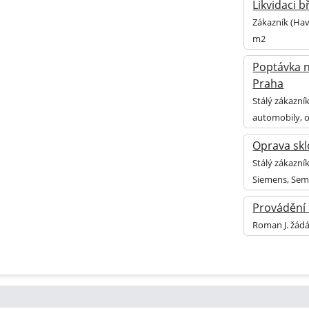
Likvidaci 
Zákazník (Hav
m2
Poptávka n
Praha
Stálý zákazní
automobily, 
Oprava sk
Stálý zákazní
Siemens, Sem
Provádění 
Roman J. žádá