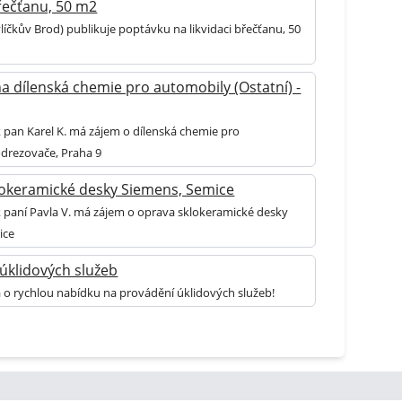
břečťanu, 50 m2
líčkův Brod) publikuje poptávku na likvidaci břečťanu, 50
a dílenská chemie pro automobily (Ostatní) -
k pan Karel K. má zájem o dílenská chemie pro
odrezovače, Praha 9
lokeramické desky Siemens, Semice
k paní Pavla V. má zájem o oprava sklokeramické desky
ice
úklidových služeb
 o rychlou nabídku na provádění úklidových služeb!