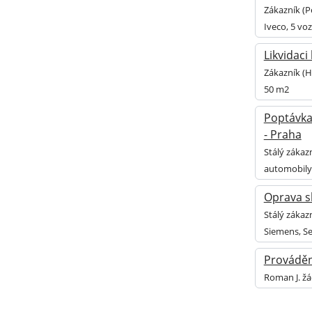
Zákazník (P
Iveco, 5 vo
Likvidaci
Zákazník (H
50 m2
Poptávka
- Praha
Stálý zákaz
automobily,
Oprava s
Stálý zákaz
Siemens, S
Prováděn
Roman J. žá