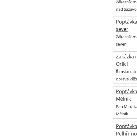
Zákazník má
nad Sázavo
Poptávka 
sever
Zákazník má
sever
Zakázka n
Orlicí
Římskokatol
oprava věže
Poptávka 
Mělník
Pan Mirosla
Mělník
Poptávka 
Pelhřimo