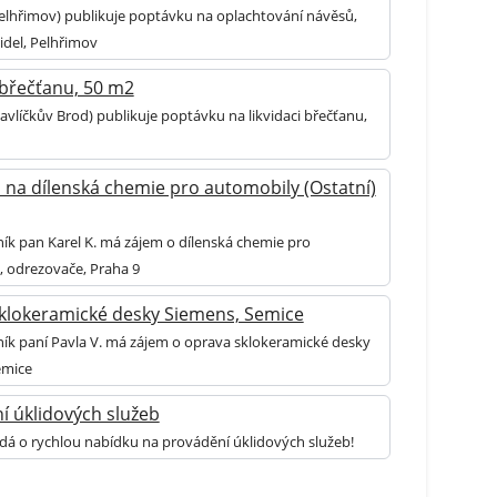
elhřimov) publikuje poptávku na oplachtování návěsů,
zidel, Pelhřimov
 břečťanu, 50 m2
avlíčkův Brod) publikuje poptávku na likvidaci břečťanu,
 na dílenská chemie pro automobily (Ostatní)
ník pan Karel K. má zájem o dílenská chemie pro
 odrezovače, Praha 9
klokeramické desky Siemens, Semice
ník paní Pavla V. má zájem o oprava sklokeramické desky
emice
í úklidových služeb
dá o rychlou nabídku na provádění úklidových služeb!