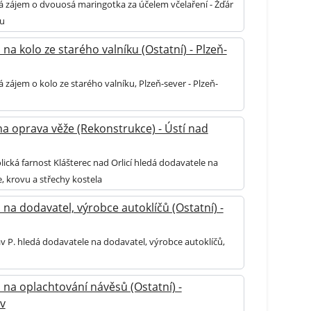
 zájem o dvouosá maringotka za účelem včelaření - Žďár
u
na kolo ze starého valníku (Ostatní) - Plzeň-
 zájem o kolo ze starého valníku, Plzeň-sever - Plzeň-
a oprava věže (Rekonstrukce) - Ústí nad
ická farnost Klášterec nad Orlicí hledá dodavatele na
, krovu a střechy kostela
na dodavatel, výrobce autoklíčů (Ostatní) -
v P. hledá dodavatele na dodavatel, výrobce autoklíčů,
na oplachtování návěsů (Ostatní) -
v