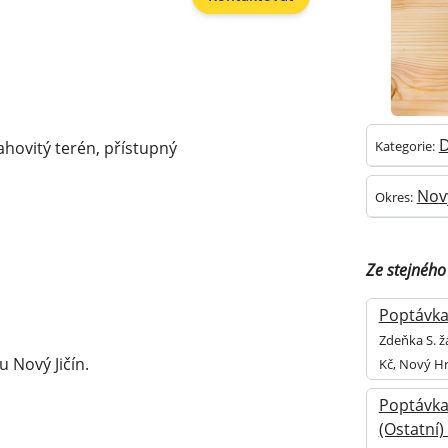
D
ovitý terén, přístupný
Kategorie:
Nový
Okres:
Ze stejného
Poptávka 
Zdeňka S. ž
 Nový Jičín.
Kč, Nový H
Poptávka
(Ostatní)