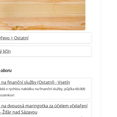
řevo > Ostatní
 Jičín
 oboru
na finanční služby (Ostatní) - Vsetín
ádá o rychlou nabídku na finanční služby, půjčka 60.000
rozenkov!
 na dvouosá maringotka za účelem včelaření
 - Žďár nad Sázavou