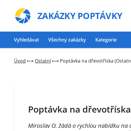
ZAKÁZKY
POPTÁVKY
Vyhledávat
Všechny zakázky
Kategorie
Úvod
⟼
Ostatní
⟼
Poptávka na dřevotříska (Ostatní
Poptávka na dřevotříska 
Miroslav O. žádá o rychlou nabídku na d