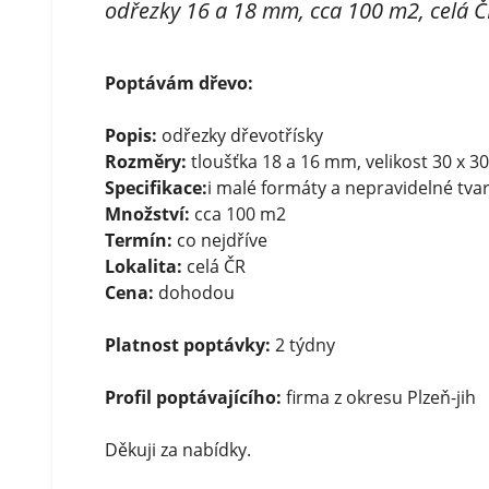
odřezky 16 a 18 mm, cca 100 m2, celá Č
Poptávám dřevo:
Popis:
odřezky dřevotřísky
Rozměry:
tloušťka 18 a 16 mm, velikost 30 x 3
Specifikace:
i malé formáty a nepravidelné tva
Množství:
cca 100 m2
Termín:
co nejdříve
Lokalita:
celá ČR
Cena:
dohodou
Platnost poptávky:
2 týdny
Profil poptávajícího:
firma z okresu Plzeň-jih
Děkuji za nabídky.