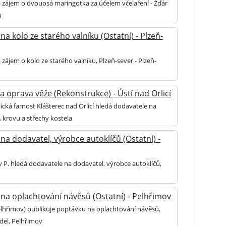
 zájem o dvouosá maringotka za účelem včelaření - Žďár
u
na kolo ze starého valníku (Ostatní) - Plzeň-
zájem o kolo ze starého valníku, Plzeň-sever - Plzeň-
a oprava věže (Rekonstrukce) - Ústí nad Orlicí
cká farnost Klášterec nad Orlicí hledá dodavatele na
 krovu a střechy kostela
na dodavatel, výrobce autoklíčů (Ostatní) -
 P. hledá dodavatele na dodavatel, výrobce autoklíčů,
na oplachtování návěsů (Ostatní) - Pelhřimov
elhřimov) publikuje poptávku na oplachtování návěsů,
idel, Pelhřimov