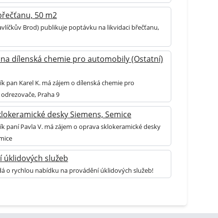
 břečťanu, 50 m2
vlíčkův Brod) publikuje poptávku na likvidaci břečťanu,
na dílenská chemie pro automobily (Ostatní)
ík pan Karel K. má zájem o dílenská chemie pro
 odrezovače, Praha 9
klokeramické desky Siemens, Semice
ník paní Pavla V. má zájem o oprava sklokeramické desky
mice
 úklidových služeb
dá o rychlou nabídku na provádění úklidových služeb!