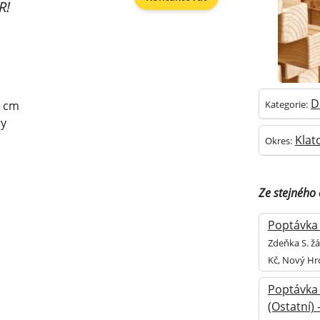
R!
D
0 cm
Kategorie:
ry
Klat
Okres:
Ze stejného
Poptávka 
Zdeňka S. žá
Kč, Nový Hr
Poptávka 
(Ostatní)