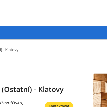
) - Klatovy
(Ostatní) - Klatovy
řevotříska,
Kontaktovat