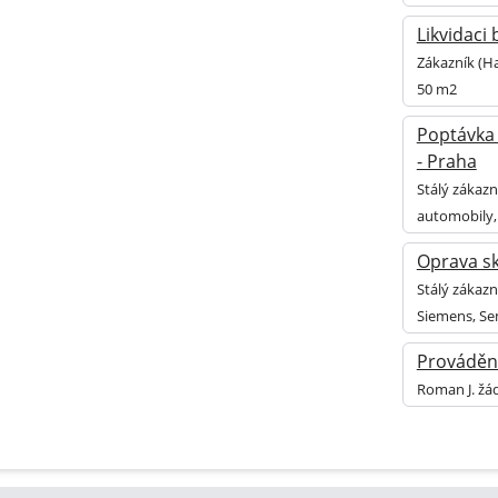
Likvidaci
Zákazník (Ha
50 m2
Poptávka 
- Praha
Stálý zákazn
automobily,
Oprava s
Stálý zákaz
Siemens, Se
Provádění
Roman J. žá