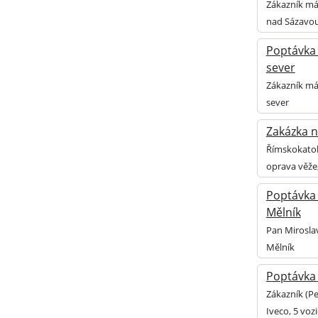
Zákazník má
nad Sázavo
Poptávka 
sever
Zákazník má 
sever
Zakázka n
Římskokatoli
oprava věže,
Poptávka 
Mělník
Pan Miroslav
Mělník
Poptávka 
Zákazník (P
Iveco, 5 voz