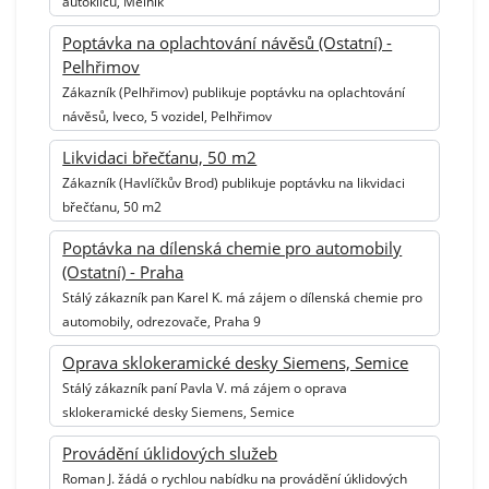
autoklíčů, Mělník
Poptávka na oplachtování návěsů (Ostatní) -
Pelhřimov
Zákazník (Pelhřimov) publikuje poptávku na oplachtování
návěsů, Iveco, 5 vozidel, Pelhřimov
Likvidaci břečťanu, 50 m2
Zákazník (Havlíčkův Brod) publikuje poptávku na likvidaci
břečťanu, 50 m2
Poptávka na dílenská chemie pro automobily
(Ostatní) - Praha
Stálý zákazník pan Karel K. má zájem o dílenská chemie pro
automobily, odrezovače, Praha 9
Oprava sklokeramické desky Siemens, Semice
Stálý zákazník paní Pavla V. má zájem o oprava
sklokeramické desky Siemens, Semice
Provádění úklidových služeb
Roman J. žádá o rychlou nabídku na provádění úklidových