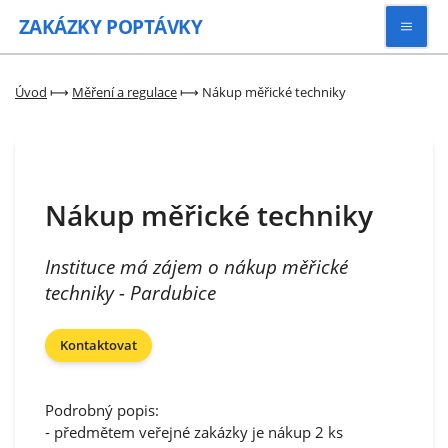
ZAKÁZKY
POPTÁVKY
Vyhledávat
Úvod
⟼
Měření a regulace
⟼
Nákup měřické techniky
Všechny zakázky
Nákup měřické techniky
Kategorie
Instituce má zájem o nákup měřické
Zaregistrovat se
techniky - Pardubice
Kontaktovat
Podrobný popis:
- předmětem veřejné zakázky je nákup 2 ks