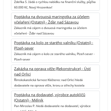
Zdeňka S. žádá o rychlou nabídku na finanční služby, půjčka
60.000 Kč, Nový Hrozenkov!
Poptávka na dvouosá maringotka za účelem
včelaření (Ostatní) - Žďár nad Sázavou
Zákazník má zájem o dvouosá maringotka za účelem
včelaření - Žďár nad Sázavou
Poptávka na kolo ze starého valníku (Ostatní) -
Plzeň-sever
Zákazník má zájem o kolo ze starého valníku, Plzeň-sever -
Plzeň-sever
Zakázka na oprava věže (Rekonstrukce) - Ústí
nad Orlicí
Římskokatolická farnost Klášterec nad Orlicí hledá
dodavatele na oprava věže, krovu a střechy kostela
Poptávka na dodavatel, výrobce autoklíčů
(Ostatní) - Mělník
Pan Miroslav P. hledá dodavatele na dodavatel, výrobce