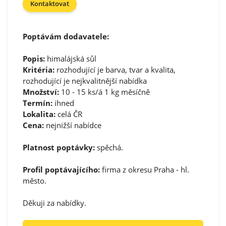
Kontaktovat
Poptávám dodavatele:
Popis:
himalájská sůl
Kritéria:
rozhodující je barva, tvar a kvalita,
rozhodující je nejkvalitnější nabídka
Množství:
10 - 15 ks/á 1 kg měsíčně
Termín:
ihned
Lokalita:
celá ČR
Cena:
nejnižší nabídce
Platnost poptávky:
spěchá.
Profil poptávajícího:
firma z okresu Praha - hl.
město.
Děkuji za nabídky.