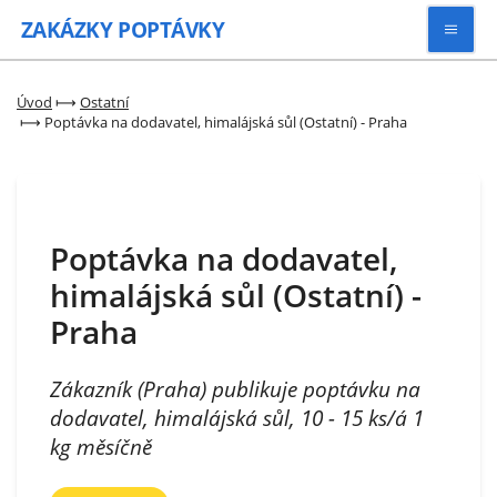
ZAKÁZKY
POPTÁVKY
Vyhledávat
Úvod
⟼
Ostatní
⟼
Poptávka na dodavatel, himalájská sůl (Ostatní) - Praha
Všechny zakázky
Kategorie
Poptávka na dodavatel,
himalájská sůl (Ostatní) -
Zaregistrovat se
Praha
Zákazník (Praha) publikuje poptávku na
dodavatel, himalájská sůl, 10 - 15 ks/á 1
kg měsíčně