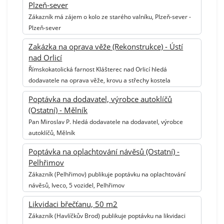
Plzeň-sever
Zákazník má zájem o kolo ze starého valníku, Plzeň-sever -
Plzeň-sever
Zakázka na oprava věže (Rekonstrukce) - Ústí
nad Orlicí
Římskokatolická farnost Klášterec nad Orlicí hledá
dodavatele na oprava věže, krovu a střechy kostela
Poptávka na dodavatel, výrobce autoklíčů
(Ostatní) - Mělník
Pan Miroslav P. hledá dodavatele na dodavatel, výrobce
autoklíčů, Mělník
Poptávka na oplachtování návěsů (Ostatní) -
Pelhřimov
Zákazník (Pelhřimov) publikuje poptávku na oplachtování
návěsů, Iveco, 5 vozidel, Pelhřimov
Likvidaci břečťanu, 50 m2
Zákazník (Havlíčkův Brod) publikuje poptávku na likvidaci