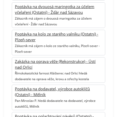
Poptávka na dvouosá maringotka za účelem
včelaření (Ostatní) - Žďár nad Sázavou
Zákazník má zájem o dvouosá maringotka za účelem
včelaření - Žďár nad Sázavou
Poptávka na kolo ze starého valníku (Ostatní) -
Plzeň-sever
Zákazník má zájem o kolo ze starého valníku, Plzeň-sever -
Plzeň-sever
Zakázka na oprava věže (Rekonstrukce) - Ústí
nad Orlicí
Římskokatolická farnost Klášterec nad Orlicí hledá
dodavatele na oprava věže, krovu a střechy kostela
Poptávka na dodavatel, výrobce autoklíčů
(Ostatní) - Mělník
Pan Miroslav P. hledá dodavatele na dodavatel, výrobce
autoklíčů, Mělník
Poptávka na oplachtování návěsů (Ostatní) -