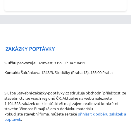
ZAKÁZKY
POPTÁVKY
Službu provozuje:
B2Invest, s.r.o.
IČ: 04718411
Kontakt:
Šafránkova 1243/3, Stodůlky (Praha 13), 155 00 Praha
Služba Stavební-zakázky-poptávky.cz sdružuje obchodní příležitosti ze
stavebnictví ze všech regionů ČR. Aktuálně na webu naleznete
1.104.528 zakázek od klientů, kteří mají zájem realizovat konkrétní
stavební činnost či mají zájem o dodávku materiálu.
Pokud jste stavební firma, můžete se také
přihlásit k odběru zakázek a
poptávek
.