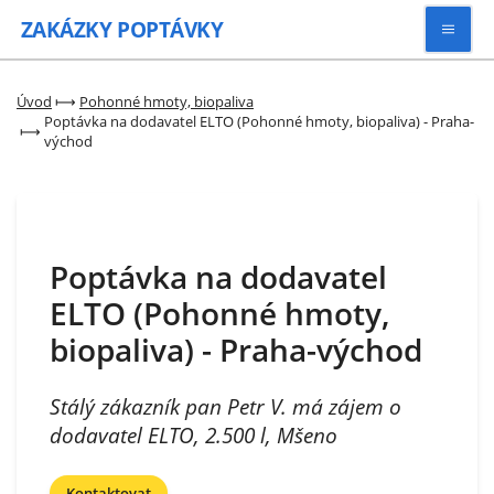
ZAKÁZKY
POPTÁVKY
Vyhledávat
Úvod
⟼
Pohonné hmoty, biopaliva
Poptávka na dodavatel ELTO (Pohonné hmoty, biopaliva) - Praha-
⟼
východ
Všechny zakázky
Kategorie
Poptávka na dodavatel
Zaregistrovat se
ELTO (Pohonné hmoty,
biopaliva) - Praha-východ
Stálý zákazník pan Petr V. má zájem o
dodavatel ELTO, 2.500 l, Mšeno
Kontaktovat