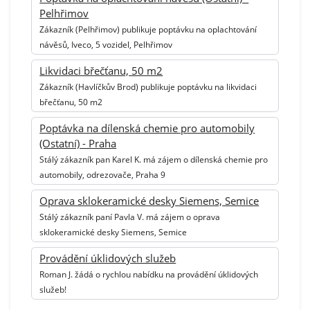
Pelhřimov
Zákazník (Pelhřimov) publikuje poptávku na oplachtování
návěsů, Iveco, 5 vozidel, Pelhřimov
Likvidaci břečťanu, 50 m2
Zákazník (Havlíčkův Brod) publikuje poptávku na likvidaci
břečťanu, 50 m2
Poptávka na dílenská chemie pro automobily
(Ostatní) - Praha
Stálý zákazník pan Karel K. má zájem o dílenská chemie pro
automobily, odrezovače, Praha 9
Oprava sklokeramické desky Siemens, Semice
Stálý zákazník paní Pavla V. má zájem o oprava
sklokeramické desky Siemens, Semice
Provádění úklidových služeb
Roman J. žádá o rychlou nabídku na provádění úklidových
služeb!