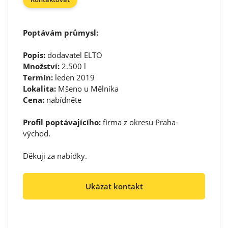
Poptávám průmysl:
Popis:
dodavatel ELTO
Množství:
2.500 l
Termín:
leden 2019
Lokalita:
Mšeno u Mělníka
Cena:
nabídněte
Profil poptávajícího:
firma z okresu Praha-
východ.
Děkuji za nabídky.
Ukázat kontakt