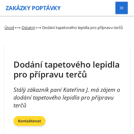
ZAKÁZKY
POPTÁVKY
Vyhledávat
Úvod
⟼
Ostatní
⟼
Dodání tapetového lepidla pro přípravu terčů
Všechny zakázky
Dodání tapetového lepidla
Kategorie
pro přípravu terčů
Zaregistrovat se
Stálý zákazník paní Kateřina J. má zájem o
dodání tapetového lepidla pro přípravu
terčů
Kontaktovat