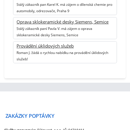
Stálý zákazník pan Karel K. má zájem o dílenská chemie pro
automobily, odrezovače, Praha 9
Oprava sklokeramické desky Siemens, Semice
Stálý zákazník paní Pavla V. má zájem o oprava
sklokeramické desky Siemens, Semice
Provádění úklidových služeb
Roman J. žádá o rychlou nabídku na provádění úklidových
služeb!
ZAKÁZKY
POPTÁVKY
Službu provozuje:
B2Invest, s.r.o.
IČ: 04718411