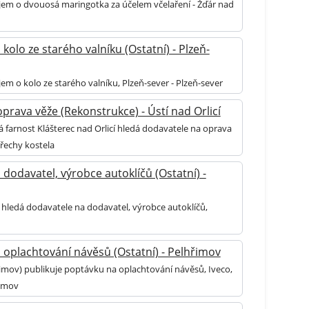
jem o dvouosá maringotka za účelem včelaření - Žďár nad
kolo ze starého valníku (Ostatní) - Plzeň-
em o kolo ze starého valníku, Plzeň-sever - Plzeň-sever
prava věže (Rekonstrukce) - Ústí nad Orlicí
 farnost Klášterec nad Orlicí hledá dodavatele na oprava
třechy kostela
dodavatel, výrobce autoklíčů (Ostatní) -
 hledá dodavatele na dodavatel, výrobce autoklíčů,
 oplachtování návěsů (Ostatní) - Pelhřimov
imov) publikuje poptávku na oplachtování návěsů, Iveco,
řimov