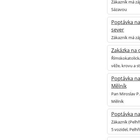
Zákazník má zá
Sázavou
Poptávka na 
sever
Zákazník má záj
Zakázka na o
Římskokatolická
věže, krovu a s
Poptávka na 
Mělník
Pan Miroslav P.
Mělník
Poptávka na
Zákazník (Pelhř
5 vozidel, Pelh