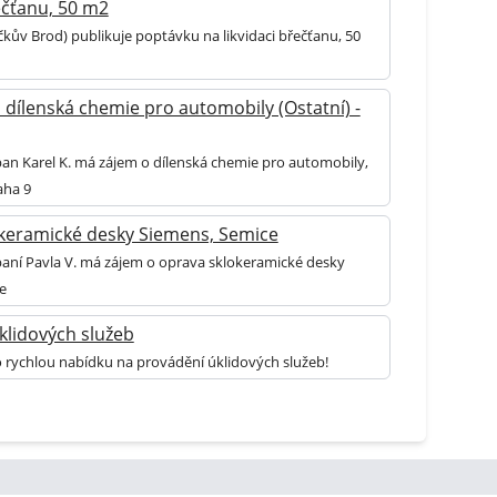
ečťanu, 50 m2
čkův Brod) publikuje poptávku na likvidaci břečťanu, 50
 dílenská chemie pro automobily (Ostatní) -
pan Karel K. má zájem o dílenská chemie pro automobily,
aha 9
keramické desky Siemens, Semice
paní Pavla V. má zájem o oprava sklokeramické desky
e
klidových služeb
o rychlou nabídku na provádění úklidových služeb!