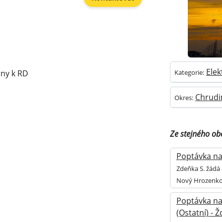
Elek
rny k RD
Kategorie:
Chrud
Okres:
Ze stejného ob
Poptávka na 
Zdeňka S. žádá 
Nový Hrozenko
Poptávka na
(Ostatní) - 