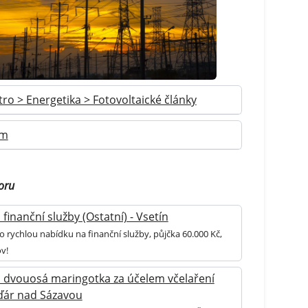
tro > Energetika > Fotovoltaické články
im
oru
finanční služby (Ostatní) - Vsetín
o rychlou nabídku na finanční služby, půjčka 60.000 Kč,
v!
 dvouosá maringotka za účelem včelaření
Žďár nad Sázavou