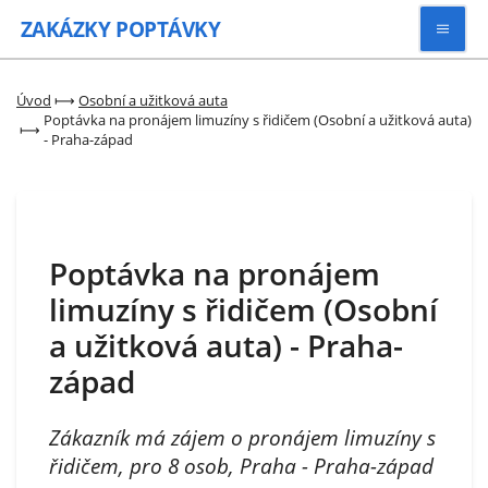
ZAKÁZKY
POPTÁVKY
Vyhledávat
Úvod
⟼
Osobní a užitková auta
Poptávka na pronájem limuzíny s řidičem (Osobní a užitková auta)
⟼
- Praha-západ
Všechny zakázky
Kategorie
Poptávka na pronájem
Zaregistrovat se
limuzíny s řidičem (Osobní
a užitková auta) - Praha-
západ
Zákazník má zájem o pronájem limuzíny s
řidičem, pro 8 osob, Praha - Praha-západ