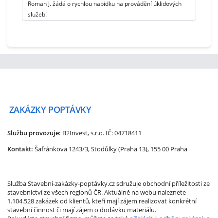
Roman J. žádá o rychlou nabídku na provádění úklidových
služeb!
ZAKÁZKY
POPTÁVKY
Službu provozuje:
B2Invest, s.r.o.
IČ: 04718411
Kontakt:
Šafránkova 1243/3, Stodůlky (Praha 13), 155 00 Praha
Služba Stavební-zakázky-poptávky.cz sdružuje obchodní příležitosti ze
stavebnictví ze všech regionů ČR. Aktuálně na webu naleznete
1.104.528 zakázek od klientů, kteří mají zájem realizovat konkrétní
stavební činnost či mají zájem o dodávku materiálu.