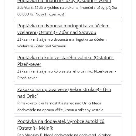
Poptávka na finanční služby (Ostatní) - Vsetín
Zdeňka S. žádá o rychlou nabídku na finanční služby, půjčka
60.000 Kč, Nový Hrozenkov!
Poptávka na dvouosá maringotka za účelem
včelaření (Ostatní) - Žďár nad Sázavou
Zákazník má zájem o dvouosá maringotka za účelem
včelaření - Žďár nad Sázavou
Poptávka na kolo ze starého valníku (Ostatní) -
Plzeň-sever
Zákazník má zájem o kolo ze starého valníku, Plzeň-sever -
Plzeň-sever
Zakázka na oprava věže (Rekonstrukce) - Ústí
nad Orlicí
Římskokatolická farnost Klášterec nad Orlicí hledá
dodavatele na oprava věže, krovu a střechy kostela
Poptávka na dodavatel, výrobce autoklíčů
(Ostatní) - Mělník
Pan Miroslav P. hledá dodavatele na dodavatel, výrobce