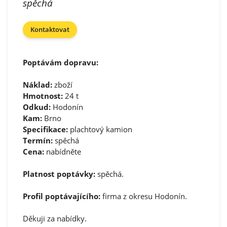
spěchá
Kontaktovat
Poptávám dopravu:
Náklad:
zboží
Hmotnost:
24 t
Odkud:
Hodonín
Kam:
Brno
Specifikace:
plachtový kamion
Termín:
spěchá
Cena:
nabídněte
Platnost poptávky:
spěchá.
Profil poptávajícího:
firma z okresu Hodonín.
Děkuji za nabídky.