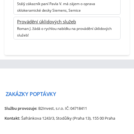
Stálý zákazník paní Pavla V. má zájem o oprava
sklokeramické desky Siemens, Semice
Provádění úklidových služeb
Roman J. žádá o rychlou nabídku na provádění úklidových
služeb!
ZAKÁZKY
POPTÁVKY
Službu provozuje:
B2Invest, s.r.o.
IČ: 04718411
Kontakt:
Šafránkova 1243/3, Stodůlky (Praha 13), 155 00 Praha