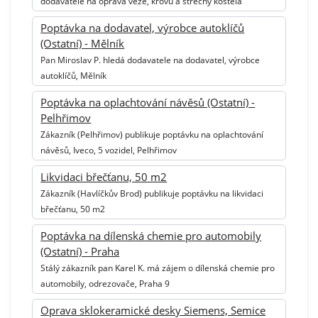
dodavatele na oprava věže, krovu a střechy kostela
Poptávka na dodavatel, výrobce autoklíčů
(Ostatní) - Mělník
Pan Miroslav P. hledá dodavatele na dodavatel, výrobce
autoklíčů, Mělník
Poptávka na oplachtování návěsů (Ostatní) -
Pelhřimov
Zákazník (Pelhřimov) publikuje poptávku na oplachtování
návěsů, Iveco, 5 vozidel, Pelhřimov
Likvidaci břečťanu, 50 m2
Zákazník (Havlíčkův Brod) publikuje poptávku na likvidaci
břečťanu, 50 m2
Poptávka na dílenská chemie pro automobily
(Ostatní) - Praha
Stálý zákazník pan Karel K. má zájem o dílenská chemie pro
automobily, odrezovače, Praha 9
Oprava sklokeramické desky Siemens, Semice