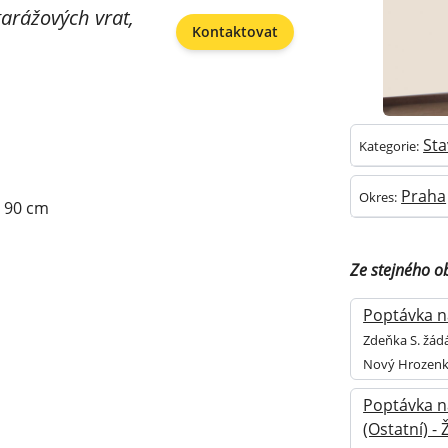
arážových vrat,
Kontaktovat
Sta
Kategorie:
Praha
Okres:
a 90 cm
Ze stejného o
Poptávka na
Zdeňka S. žádá
Nový Hrozenk
Poptávka n
(Ostatní) -