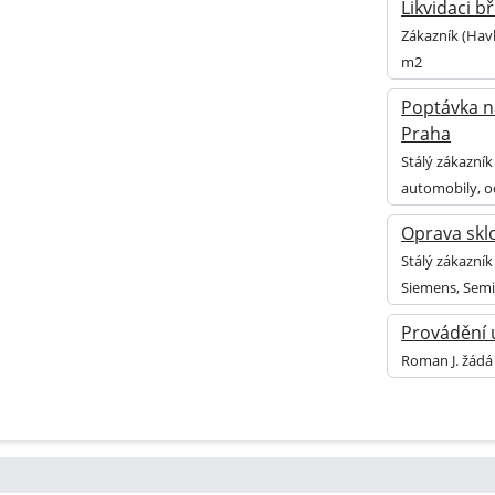
Likvidaci b
Zákazník (Havl
m2
Poptávka n
Praha
Stálý zákazník
automobily, o
Oprava skl
Stálý zákazní
Siemens, Sem
Provádění 
Roman J. žádá