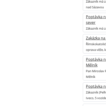
Zákazník má z
nad Sázavou
Poptávka na
sever
Zákazník má zá
Zakázka na 
Římskokatolick
oprava věže, k
Poptávka na
Mělník
Pan Miroslav P
Mělník
Poptávka n
Zákazník (Pel
Iveco, 5 vozid