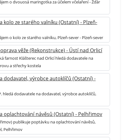
ájem o dvouosá maringotka za účelem včelaření - Žďár
 kolo ze starého valníku (Ostatní) - Plzeň-
jem o kolo ze starého valníku, Plzeň-sever - Plzeň-sever
oprava věže (Rekonstrukce) - Ústí nad Orlicí
á farnost Klášterec nad Orlicí hledá dodavatele na
rovu a střechy kostela
 dodavatel, výrobce autoklíčů (Ostatní) -
. hledá dodavatele na dodavatel, výrobce autoklíčů,
a oplachtování návěsů (Ostatní) - Pelhřimov
hřimov) publikuje poptávku na oplachtování návěsů,
el, Pelhřimov