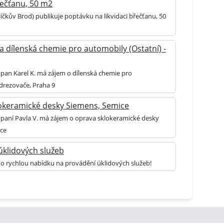
řečťanu, 50 m2
íčkův Brod) publikuje poptávku na likvidaci břečťanu, 50
a dílenská chemie pro automobily (Ostatní) -
 pan Karel K. má zájem o dílenská chemie pro
drezovače, Praha 9
okeramické desky Siemens, Semice
k paní Pavla V. má zájem o oprava sklokeramické desky
ice
úklidových služeb
 o rychlou nabídku na provádění úklidových služeb!